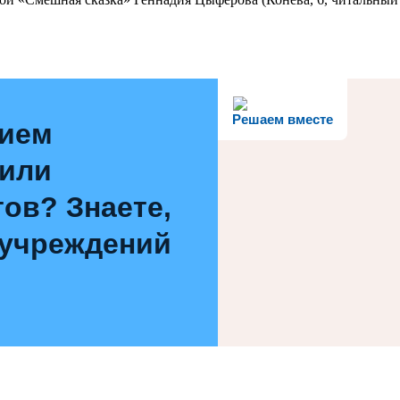
Решаем вместе
нием
 или
ов? Знаете,
 учреждений