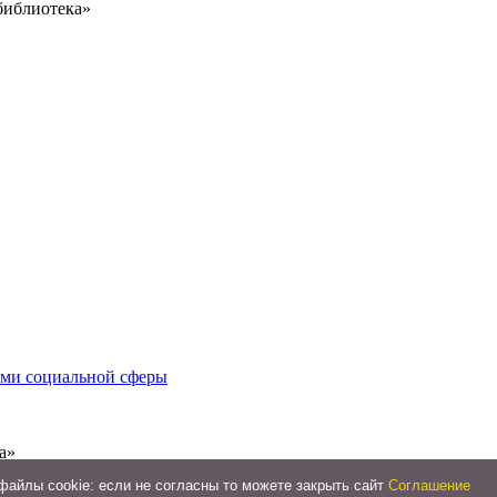
библиотека»
иями социальной сферы
а»
айлы cookie: если не согласны то можете закрыть сайт
Соглашение