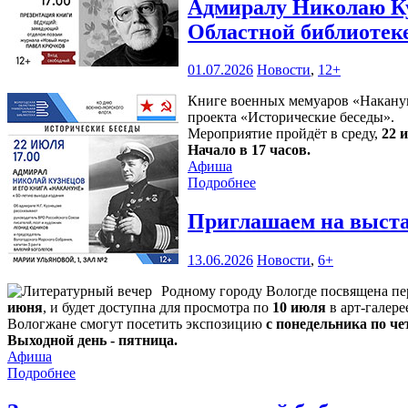
Адмиралу Николаю Ку
Областной библиотек
01.07.2026
Новости
,
12+
Книге военных мемуаров «Накануне
проекта «Исторические беседы».
Мероприятие пройдёт в среду,
22 
Начало в 17 часов.
Афиша
Подробнее
Приглашаем на выста
13.06.2026
Новости
,
6+
Родному городу Вологде посвящена п
июня
, и будет доступна для просмотра по
10 июля
в арт-галере
Вологжане смогут посетить экспозицию
с понедельника по чет
Выходной день - пятница.
Афиша
Подробнее