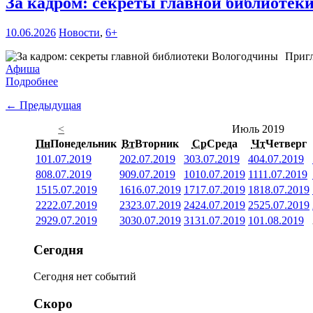
За кадром: секреты главной библиоте
10.06.2026
Новости
,
6+
Пригл
Афиша
Подробнее
← Предыдущая
<
Июль 2019
Пн
Понедельник
Вт
Вторник
Ср
Среда
Чт
Четверг
1
01.07.2019
2
02.07.2019
3
03.07.2019
4
04.07.2019
8
08.07.2019
9
09.07.2019
10
10.07.2019
11
11.07.2019
15
15.07.2019
16
16.07.2019
17
17.07.2019
18
18.07.2019
22
22.07.2019
23
23.07.2019
24
24.07.2019
25
25.07.2019
29
29.07.2019
30
30.07.2019
31
31.07.2019
1
01.08.2019
Сегодня
Сегодня нет событий
Скоро