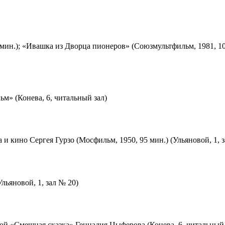
мин.); «Ивашка из Дворца пионеров» (Союзмультфильм, 1981, 10
м» (Конева, 6, читальный зал)
 и кино Сергея Гурзо (Мосфильм, 1950, 95 мин.) (Ульяновой, 1, 
льяновой, 1, зал № 20)
ой «Смешная сказка» Геннадия Цыферова (Конева, 6, читальный 