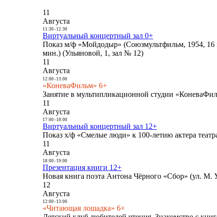
11
Августа
11:30
-
12:30
Виртуальный концертный зал 0+
Показ м/ф «Мойдодыр» (Союзмультфильм, 1954, 16 
мин.) (Ульяновой, 1, зал № 12)
11
Августа
12:00
-
13:00
«КоневаФильм» 6+
Занятие в мультипликационной студии «КоневаФиль
11
Августа
17:00
-
18:00
Виртуальный концертный зал 12+
Показ х/ф «Смелые люди» к 100-летию актера театра
11
Августа
18:00
-
19:00
Презентация книги 12+
Новая книга поэта Антона Чёрного «Сбор» (ул. М. У
12
Августа
12:00
-
13:00
«Читающая лошадка» 6+
Детский клуб любителей чтения. Знакомство с книг