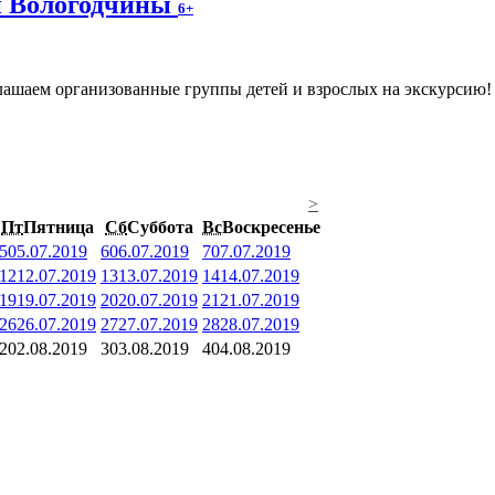
ки Вологодчины
6+
ашаем организованные группы детей и взрослых на экскурсию! Ч
>
Пт
Пятница
Сб
Суббота
Вс
Воскресенье
5
05.07.2019
6
06.07.2019
7
07.07.2019
12
12.07.2019
13
13.07.2019
14
14.07.2019
19
19.07.2019
20
20.07.2019
21
21.07.2019
26
26.07.2019
27
27.07.2019
28
28.07.2019
2
02.08.2019
3
03.08.2019
4
04.08.2019