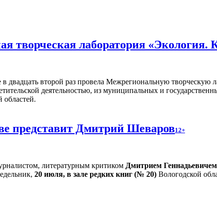
я творческая лаборатория «Экология. 
 в двадцать второй раз провела Межрегиональную творческую л
ветительской деятельностью, из муниципальных и государствен
 областей.
тве представит Дмитрий Шеваров
12+
 журналистом, литературным критиком
Дмитрием Геннадьевиче
едельник,
20 июля, в зале редких книг (№ 20)
Вологодской обла