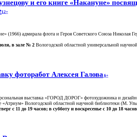
знецову и его книге «Накануне» посвящ
е
12+
» (1966) адмирала флота и Героя Советского Союза Николая Гер
июля, в зале № 2
Вологодской областной универсальной научной 
вку фоторабот Алексея Галова
6+
ерсональная выставка «ГОРОД ДОРОГ» фотохудожника и дизайн
е «Атриум» Вологодской областной научной библиотеки (М. Улья
верг с 11 до 19 часов; в субботу и воскресенье с 10 до 18 часов