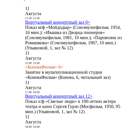
11
Августа
11:30
-
12:30
Виртуальный концертный зал 0+
Показ м/ф «Мойдодыр» (Союзмультфильм, 1954,
16 мин.); «Ивашка из Дворца пионеров»
(Союзмультфильм, 1981, 10 мин.); «Паровозик из
Ромашкова» (Союзмультфильм, 1967, 10 мин.)
(Ульяновой, 1, зал № 12)
11
Августа
12:00
-
13:00
«КоневаФильм» 6+
Занятие в мультипликационной студии
«КоневаФильм» (Конева, 6, читальный зал)
11
Августа
17:00
-
18:00
Виртуальный концертный зал 12+
Показ х/ф «Смелые люди» к 100-летию актера
театра и кино Сергея Гурзо (Мосфильм, 1950, 95
мин.) (Ульяновой, 1, зал № 12)
11
Августа
18:00
-
19:00