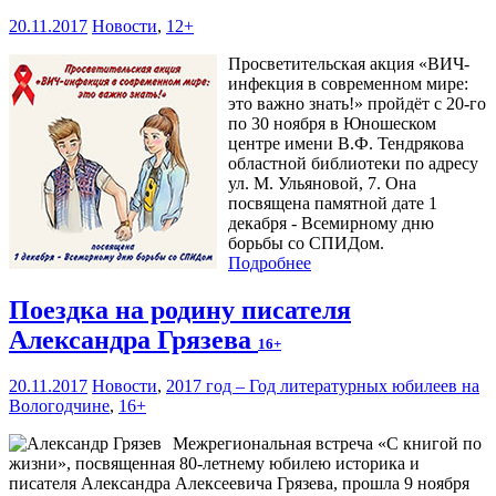
20.11.2017
Новости
,
12+
Просветительская акция «ВИЧ-
инфекция в современном мире:
это важно знать!» пройдёт с 20-го
по 30 ноября в Юношеском
центре имени В.Ф. Тендрякова
областной библиотеки по адресу
ул. М. Ульяновой, 7. Она
посвящена памятной дате 1
декабря - Всемирному дню
борьбы со СПИДом.
Подробнее
Поездка на родину писателя
Александра Грязева
16+
20.11.2017
Новости
,
2017 год – Год литературных юбилеев на
Вологодчине
,
16+
Межрегиональная встреча «С книгой по
жизни», посвященная 80-летнему юбилею историка и
писателя Александра Алексеевича Грязева, прошла 9 ноября