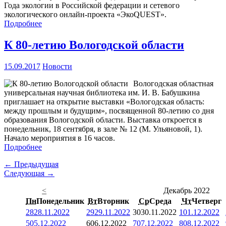
Года экологии в Российской федерации и сетевого
экологического онлайн-проекта «ЭкоQUEST».
Подробнее
К 80-летию Вологодской области
15.09.2017
Новости
Вологодская областная
универсальная научная библиотека им. И. В. Бабушкина
приглашает на открытие выставки «Вологодская область:
между прошлым и будущим», посвященной 80-летию со дня
образования Вологодской области. Выставка откроется в
понедельник, 18 сентября, в зале № 12 (М. Ульяновой, 1).
Начало мероприятия в 16 часов.
Подробнее
← Предыдущая
Следующая →
<
Декабрь 2022
Пн
Понедельник
Вт
Вторник
Ср
Среда
Чт
Четверг
28
28.11.2022
29
29.11.2022
30
30.11.2022
1
01.12.2022
5
05.12.2022
6
06.12.2022
7
07.12.2022
8
08.12.2022