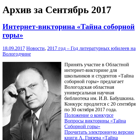
Архив за Сентябрь 2017
Интернет-викторина «Тайна соборной
горы»
18.09.2017
Новости
,
2017 год – Год литературных юбилеев на
Вологодчине
Принять участие в Областной
интернет-викторине для
школьников и студентов «Тайна
соборной горы» предлагает
Вологодская областная
универсальная научная
библиотека им. И.В. Бабушкина.
Конкурс продлится с 20 сентября
по 30 октября 2017 года.
Положение о конкурсе
Вопросы викторины «Тайна
Соборной горы»
Прочитать электронную версию
книги А. Грязева «Тайна