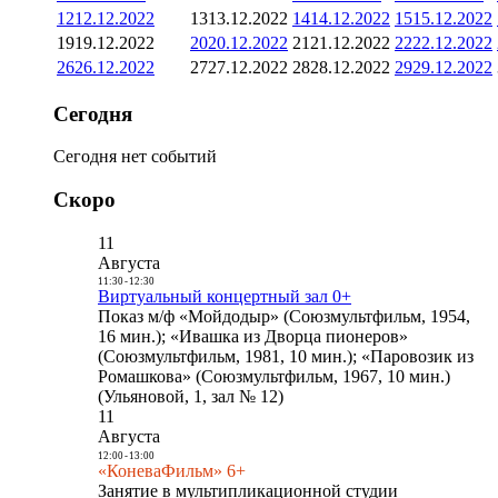
12
12.12.2022
13
13.12.2022
14
14.12.2022
15
15.12.2022
19
19.12.2022
20
20.12.2022
21
21.12.2022
22
22.12.2022
26
26.12.2022
27
27.12.2022
28
28.12.2022
29
29.12.2022
Сегодня
Сегодня нет событий
Скоро
11
Августа
11:30
-
12:30
Виртуальный концертный зал 0+
Показ м/ф «Мойдодыр» (Союзмультфильм, 1954,
16 мин.); «Ивашка из Дворца пионеров»
(Союзмультфильм, 1981, 10 мин.); «Паровозик из
Ромашкова» (Союзмультфильм, 1967, 10 мин.)
(Ульяновой, 1, зал № 12)
11
Августа
12:00
-
13:00
«КоневаФильм» 6+
Занятие в мультипликационной студии