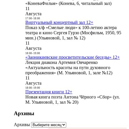
«КоневаФильм» (Конева, 6, читальный зал)
11
Августа
17:00
-
18:00
Виртуальный концертный зал 12+
Показ х/ф «Смелые люди» к 100-летию актера
театра и кино Сергея Гурзо (Мосфильм, 1950, 95
мин.) (Ульяновой, 1, зал № 12)
11
Августа
18:00
-
19:00
«Заоникиевские просветительские беседы» 12+
Лекция диакона Артемия Овчаренко
«Актуальность красоты на пути духовного
преображения» (М. Ульяновой, 1, зале №12)
11
Августа
18:00
-
19:00
Презентация книги 12+
Новая книга поэта Антона Чёрного «Сбор» (ул.
М. Ульяновой, 1, зал № 20)
Архивы
Архивы