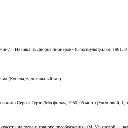
мин.); «Ивашка из Дворца пионеров» (Союзмультфильм, 1981, 10
м» (Конева, 6, читальный зал)
 и кино Сергея Гурзо (Мосфильм, 1950, 95 мин.) (Ульяновой, 1, 
красоты на пути духовного преображения» (М. Ульяновой, 1, за