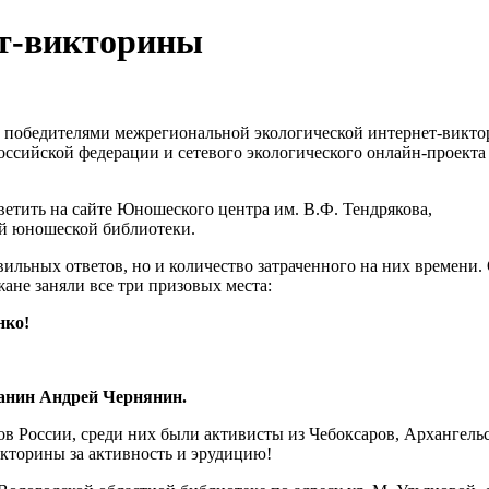
ет-викторины
 победителями межрегиональной экологической интернет-виктор
 Российской федерации и сетевого экологического онлайн-проек
етить на сайте Юношеского центра им. В.Ф. Тендрякова,
ой юношеской библиотеки.
льных ответов, но и количество затраченного на них времени. О
жане заняли все три призовых места:
нко!
анин Андрей Чернянин.
ов России, среди них были активисты из Чебоксаров, Архангельс
кторины за активность и эрудицию!