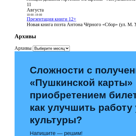
11
Августа
18:00
-
19:00
Презентация книги 12+
Новая книга поэта Антона Чёрного «Сбор» (ул. М. У
Архивы
Архивы
Сложности с получе
«Пушкинской карты»
приобретением билет
как улучшить работу
культуры?
Напишите — решим!