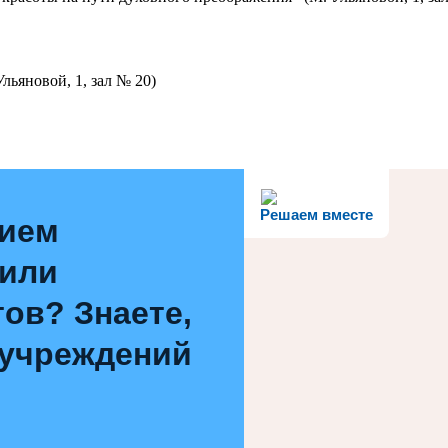
льяновой, 1, зал № 20)
Решаем вместе
нием
 или
ов? Знаете,
 учреждений