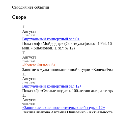
Сегодня нет событий
Скоро
11
Августа
11:30
-
12:30
Виртуальный концертный зал 0+
Показ м/ф «Мойдодыр» (Союзмультфильм, 1954, 16 
мин.) (Ульяновой, 1, зал № 12)
11
Августа
12:00
-
13:00
«КоневаФильм» 6+
Занятие в мультипликационной студии «КоневаФиль
11
Августа
17:00
-
18:00
Виртуальный концертный зал 12+
Показ х/ф «Смелые люди» к 100-летию актера театра
11
Августа
18:00
-
19:00
«Заоникиевские просветительские беседы» 12+
Лекция диакона Артемия Овчаренко «Актуальность 