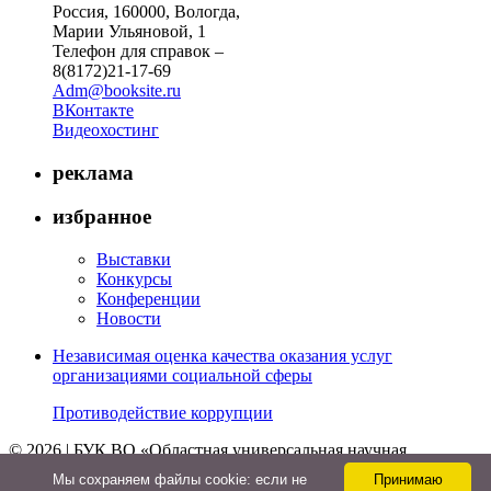
Россия, 160000, Вологда,
Марии Ульяновой, 1
Телефон для справок –
8(8172)21-17-69
Adm@booksite.ru
ВКонтакте
Видеохостинг
реклама
избранное
Выставки
Конкурсы
Конференции
Новости
Независимая оценка качества оказания услуг
организациями социальной сферы
Противодействие коррупции
© 2026 | БУК ВО «Областная универсальная научная
библиотека»
Мы cохраняем файлы cookie: если не
Принимаю
↑