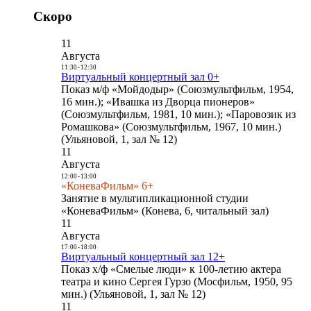
Скоро
11
Августа
11:30
-
12:30
Виртуальный концертный зал 0+
Показ м/ф «Мойдодыр» (Союзмультфильм, 1954,
16 мин.); «Ивашка из Дворца пионеров»
(Союзмультфильм, 1981, 10 мин.); «Паровозик из
Ромашкова» (Союзмультфильм, 1967, 10 мин.)
(Ульяновой, 1, зал № 12)
11
Августа
12:00
-
13:00
«КоневаФильм» 6+
Занятие в мультипликационной студии
«КоневаФильм» (Конева, 6, читальный зал)
11
Августа
17:00
-
18:00
Виртуальный концертный зал 12+
Показ х/ф «Смелые люди» к 100-летию актера
театра и кино Сергея Гурзо (Мосфильм, 1950, 95
мин.) (Ульяновой, 1, зал № 12)
11