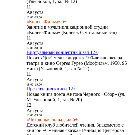
(Ульяновой, 1, зал № 12)
11
Августа
12:00
-
13:00
«КоневаФильм» 6+
Занятие в мультипликационной студии
«КоневаФильм» (Конева, 6, читальный зал)
11
Августа
17:00
-
18:00
Виртуальный концертный зал 12+
Показ х/ф «Смелые люди» к 100-летию актера
театра и кино Сергея Гурзо (Мосфильм, 1950, 95
мин.) (Ульяновой, 1, зал № 12)
11
Августа
18:00
-
19:00
Презентация книги 12+
Новая книга поэта Антона Чёрного «Сбор» (ул.
М. Ульяновой, 1, зал № 20)
12
Августа
12:00
-
13:00
«Читающая лошадка» 6+
Детский клуб любителей чтения. Знакомство с
книгой «Смешная сказка» Геннадия Цыферова