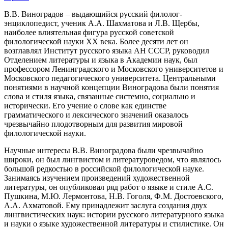
В.В. Виноградов – выдающийся русский филолог-
энциклопедист, ученик А.А. Шахматова и Л.В. Щербы,
наиболее влиятельная фигура русской советской
филологической науки XX века. Более десяти лет он
возглавлял Институт русского языка АН СССР, руководил
Отделением литературы и языка в Академии наук, был
профессором Ленинградского и Московского университетов и
Московского педагогического университета. Центральными
понятиями в научной концепции Виноградова были понятия
слова и стиля языка, связанные системно, социально и
исторически. Его учение о слове как единстве
грамматического и лексического значений оказалось
чрезвычайно плодотворным для развития мировой
филологической науки.
Научные интересы В.В. Виноградова были чрезвычайно
широки, он был лингвистом и литературоведом, что являлось
большой редкостью в российской филологической науке.
Занимаясь изучением произведений художественной
литературы, он опубликовал ряд работ о языке и стиле А.С.
Пушкина, М.Ю. Лермонтова, Н.В. Гоголя, Ф.М. Достоевского,
А.А. Ахматовой. Ему принадлежит заслуга создания двух
лингвистических наук: истории русского литературного языка
и науки о языке художественной литературы и стилистике. Он