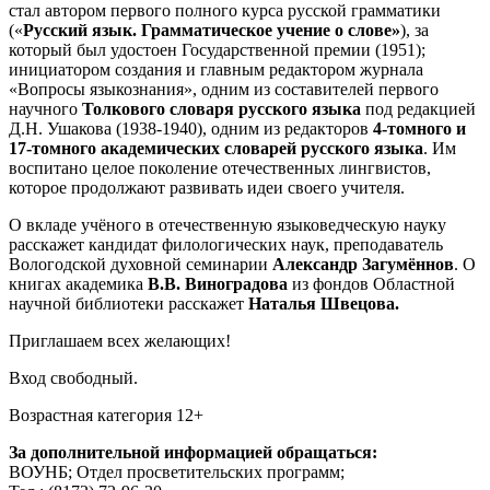
стал автором первого полного курса русской грамматики
(«
Русский язык. Грамматическое учение о слове»
), за
который был удостоен Государственной премии (1951);
инициатором создания и главным редактором журнала
«Вопросы языкознания», одним из составителей первого
научного
Толкового словаря русского языка
под редакцией
Д.Н. Ушакова (1938-1940), одним из редакторов
4-томного и
17-томного академических словарей русского языка
. Им
воспитано целое поколение отечественных лингвистов,
которое продолжают развивать идеи своего учителя.
О вкладе учёного в отечественную языковедческую науку
расскажет кандидат филологических наук, преподаватель
Вологодской духовной семинарии
Александр Загумённов
. О
книгах академика
В.В. Виноградова
из фондов Областной
научной библиотеки расскажет
Наталья Швецова.
Приглашаем всех желающих!
Вход свободный.
Возрастная категория 12+
За дополнительной информацией обращаться:
ВОУНБ; Отдел просветительских программ;