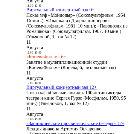
Августа
11:30
-
12:30
Виртуальный концертный зал 0+
Показ м/ф «Мойдодыр» (Союзмультфильм, 1954,
16 мин.); «Ивашка из Дворца пионеров»
(Союзмультфильм, 1981, 10 мин.); «Паровозик из
Ромашкова» (Союзмультфильм, 1967, 10 мин.)
(Ульяновой, 1, зал № 12)
11
Августа
12:00
-
13:00
«КоневаФильм» 6+
Занятие в мультипликационной студии
«КоневаФильм» (Конева, 6, читальный зал)
11
Августа
17:00
-
18:00
Виртуальный концертный зал 12+
Показ х/ф «Смелые люди» к 100-летию актера
театра и кино Сергея Гурзо (Мосфильм, 1950, 95
мин.) (Ульяновой, 1, зал № 12)
11
Августа
18:00
-
19:00
«Заоникиевские просветительские беседы» 12+
Лекция диакона Артемия Овчаренко