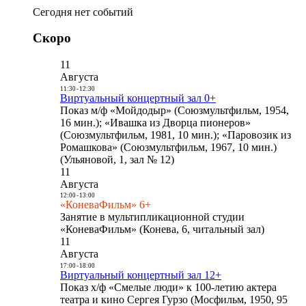
Сегодня нет событий
Скоро
11
Августа
11:30
-
12:30
Виртуальный концертный зал 0+
Показ м/ф «Мойдодыр» (Союзмультфильм, 1954,
16 мин.); «Ивашка из Дворца пионеров»
(Союзмультфильм, 1981, 10 мин.); «Паровозик из
Ромашкова» (Союзмультфильм, 1967, 10 мин.)
(Ульяновой, 1, зал № 12)
11
Августа
12:00
-
13:00
«КоневаФильм» 6+
Занятие в мультипликационной студии
«КоневаФильм» (Конева, 6, читальный зал)
11
Августа
17:00
-
18:00
Виртуальный концертный зал 12+
Показ х/ф «Смелые люди» к 100-летию актера
театра и кино Сергея Гурзо (Мосфильм, 1950, 95