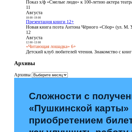
Показ х/ф «Смелые люди» к 100-летию актера театра
11
Августа
18:00
-
19:00
Презентация книги 12+
Новая книга поэта Антона Чёрного «Сбор» (ул. М. У
12
Августа
12:00
-
13:00
«Читающая лошадка» 6+
Детский клуб любителей чтения. Знакомство с книг
Архивы
Архивы
Сложности с получе
«Пушкинской карты»
приобретением билет