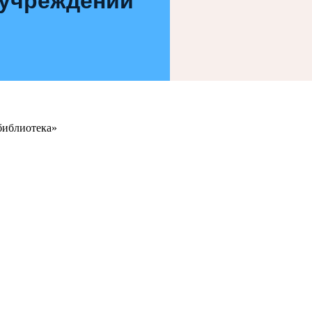
 учреждений
библиотека»