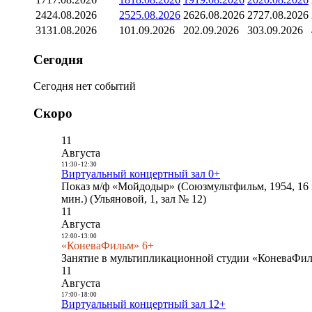
24
24.08.2026
25
25.08.2026
26
26.08.2026
27
27.08.2026
31
31.08.2026
1
01.09.2026
2
02.09.2026
3
03.09.2026
Сегодня
Сегодня нет событий
Скоро
11
Августа
11:30
-
12:30
Виртуальный концертный зал 0+
Показ м/ф «Мойдодыр» (Союзмультфильм, 1954, 16 
мин.) (Ульяновой, 1, зал № 12)
11
Августа
12:00
-
13:00
«КоневаФильм» 6+
Занятие в мультипликационной студии «КоневаФиль
11
Августа
17:00
-
18:00
Виртуальный концертный зал 12+