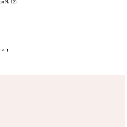
зал № 12)
зал)