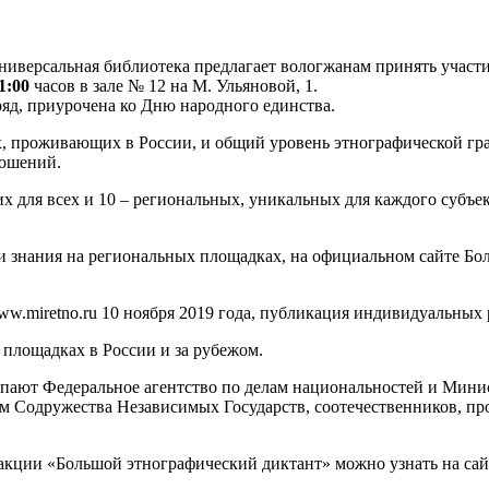
универсальная библиотека предлагает вологжанам принять учас
1:00
часов в зале № 12 на М. Ульяновой, 1.
ряд, приурочена ко Дню народного единства.
х, проживающих в России, и общий уровень этнографической гра
ношений.
их для всех и 10 – региональных, уникальных для каждого субъе
и знания на региональных площадках, на официальном сайте Бол
.miretno.ru 10 ноября 2019 года, публикация индивидуальных ре
 площадках в России и за рубежом.
пают Федеральное агентство по делам национальностей и Мини
ам Содружества Независимых Государств, соотечественников, 
ции «Большой этнографический диктант» можно узнать на сай