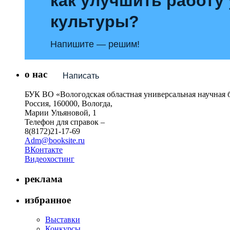
как улучшить работу
культуры?
Напишите — решим!
о нас
Написать
БУК ВО «Вологодская областная универсальная научная 
Россия, 160000, Вологда,
Марии Ульяновой, 1
Телефон для справок –
8(8172)21-17-69
Adm@booksite.ru
ВКонтакте
Видеохостинг
реклама
избранное
Выставки
Конкурсы