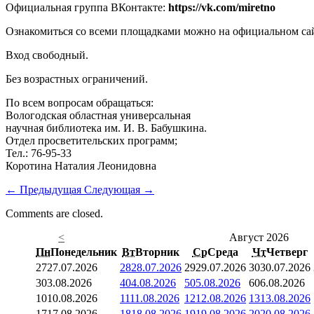
Официальная группа ВКонтакте:
https://vk.com/miretno
Ознакомиться со всеми площадками можно на официальном сай
Вход свободный.
Без возрастных ограничений.
По всем вопросам обращаться:
Вологодская областная универсальная
научная библиотека им. И. В. Бабушкина.
Отдел просветительских программ;
Тел.: 76-95-33
Коротина Наталия Леонидовна
←
Предыдущая
Следующая
→
Comments are closed.
<
Август 2026
Пн
Понедельник
Вт
Вторник
Ср
Среда
Чт
Четверг
27
27.07.2026
28
28.07.2026
29
29.07.2026
30
30.07.2026
3
03.08.2026
4
04.08.2026
5
05.08.2026
6
06.08.2026
10
10.08.2026
11
11.08.2026
12
12.08.2026
13
13.08.2026
17
17.08.2026
18
18.08.2026
19
19.08.2026
20
20.08.2026