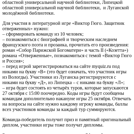
областной универсальной научной библиотеки, Липецкой
областной универсальной научной библиотеки, и Луганской
молодёжной библиотеки.
Для участия в литературной игре «Виктор Гюго. Защитник
отверженных» нужно:
– сформировать команду из 10 человек;
– познакомиться с биографией и творческим наследием
французского поэта и прозаика, прочитать его произведения:
роман «Собор Парижской Богоматери» и часть II («Козетта»)
романа «Отверженные», познакомиться с темой «Виктор Гюго
и Россия»;
– перед игрой зарегистрироваться на сайте myquiz.ru под
никами на букву «В» (это будет означать, что участник игры
из Вологды). Участники из Луганска регистрируются с
никами на букву «Д», из Липецка – с никами на букву «Л»;
– игра будет состоять из четырёх туров, которые запускаются
27 октября с 15:00 поочередно. Коды игры будут сообщены
командам дополнительно накануне игры 25 октября. Отвечать
на вопросы на сайте нужно каждому игроку команды, баллы
всех участников команды за каждый тур суммируются.
Команда-победитель получит приз и памятный оригинальный
диплом, участники игры тоже получат дипломы.