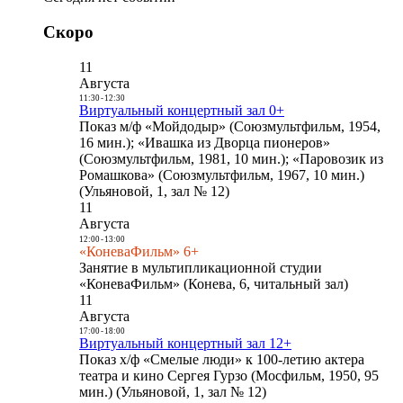
Скоро
11
Августа
11:30
-
12:30
Виртуальный концертный зал 0+
Показ м/ф «Мойдодыр» (Союзмультфильм, 1954,
16 мин.); «Ивашка из Дворца пионеров»
(Союзмультфильм, 1981, 10 мин.); «Паровозик из
Ромашкова» (Союзмультфильм, 1967, 10 мин.)
(Ульяновой, 1, зал № 12)
11
Августа
12:00
-
13:00
«КоневаФильм» 6+
Занятие в мультипликационной студии
«КоневаФильм» (Конева, 6, читальный зал)
11
Августа
17:00
-
18:00
Виртуальный концертный зал 12+
Показ х/ф «Смелые люди» к 100-летию актера
театра и кино Сергея Гурзо (Мосфильм, 1950, 95
мин.) (Ульяновой, 1, зал № 12)