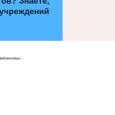
ов? Знаете,
 учреждений
библиотека»