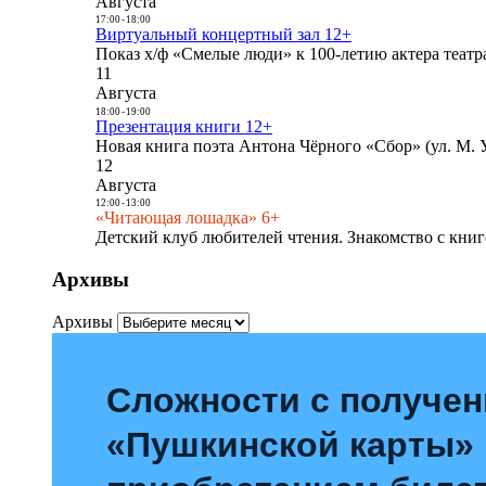
Августа
17:00
-
18:00
Виртуальный концертный зал 12+
Показ х/ф «Смелые люди» к 100-летию актера театра
11
Августа
18:00
-
19:00
Презентация книги 12+
Новая книга поэта Антона Чёрного «Сбор» (ул. М. У
12
Августа
12:00
-
13:00
«Читающая лошадка» 6+
Детский клуб любителей чтения. Знакомство с книг
Архивы
Архивы
Сложности с получе
«Пушкинской карты»