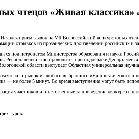
юных чтецов «Живая классика»
6
Начался прием заявок на VII Всероссийский конкурс юных чтец
амации отрывков из прозаических произведений российских и з
ится под патронатом Министерства образования и науки Россий
в. Региональный этап проводится при поддержке Департамента 
Вологодской области выступает Областная универсальная научна
ском языке отрывок из любого выбранного ими прозаического пр
ка — не более 5 минут. Во время выступления могут быть испо
трация участников и ответственные за проведение конкурса в шк
трех туров: