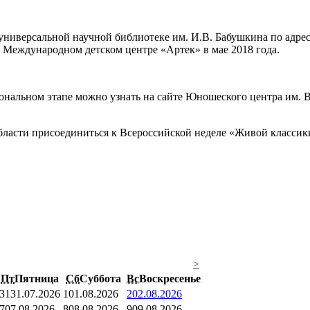
иверсальной научной библиотеке им. И.В. Бабушкина по адресу: 
в Международном детском центре «Артек» в мае 2018 года.
ональном этапе можно узнать на сайте Юношеского центра им. 
области присоединиться к Всероссийской неделе «Живой классик
>
Пт
Пятница
Сб
Суббота
Вс
Воскресенье
31
31.07.2026
1
01.08.2026
2
02.08.2026
7
07.08.2026
8
08.08.2026
9
09.08.2026