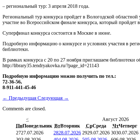
– региональный тур: 3 апреля 2018 года.
Региональный тур конкурса пройдет в Вологодской областной ун
участие во Всероссийском финале конкурса, который пройдет 
Суперфинал конкурса состоится в Москве в июне.
Подробную информацию о конкурсе и условиях участия в реги
библиотеки.
В рамках конкурса с 20 по 27 ноября приглашаем библиотеки 
http://library35.tendryakovka.ru/?page_id=21143
Подробную информацию можно получить по тел.:
72-36-56,
8-911-441-45-46
←
Предыдущая
Следующая
→
Comments are closed.
<
Август 2026
Пн
Понедельник
Вт
Вторник
Ср
Среда
Чт
Четверг
27
27.07.2026
28
28.07.2026
29
29.07.2026
30
30.07.2026
3
03.08.2026
4
04.08.2026
5
05.08.2026
6
06.08.2026