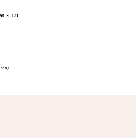
зал № 12)
зал)