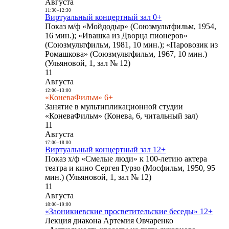
Августа
11:30
-
12:30
Виртуальный концертный зал 0+
Показ м/ф «Мойдодыр» (Союзмультфильм, 1954,
16 мин.); «Ивашка из Дворца пионеров»
(Союзмультфильм, 1981, 10 мин.); «Паровозик из
Ромашкова» (Союзмультфильм, 1967, 10 мин.)
(Ульяновой, 1, зал № 12)
11
Августа
12:00
-
13:00
«КоневаФильм» 6+
Занятие в мультипликационной студии
«КоневаФильм» (Конева, 6, читальный зал)
11
Августа
17:00
-
18:00
Виртуальный концертный зал 12+
Показ х/ф «Смелые люди» к 100-летию актера
театра и кино Сергея Гурзо (Мосфильм, 1950, 95
мин.) (Ульяновой, 1, зал № 12)
11
Августа
18:00
-
19:00
«Заоникиевские просветительские беседы» 12+
Лекция диакона Артемия Овчаренко