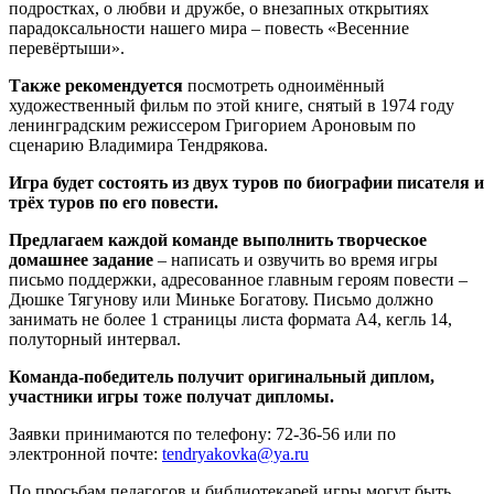
подростках, о любви и дружбе, о внезапных открытиях
парадоксальности нашего мира – повесть «Весенние
перевёртыши».
Также рекомендуется
посмотреть одноимённый
художественный фильм по этой книге, снятый в 1974 году
ленинградским режиссером Григорием Ароновым по
сценарию Владимира Тендрякова.
Игра будет состоять из двух туров по биографии писателя и
трёх туров по его повести.
Предлагаем каждой команде выполнить творческое
домашнее задание
– написать и озвучить во время игры
письмо поддержки, адресованное главным героям повести –
Дюшке Тягунову или Миньке Богатову. Письмо должно
занимать не более 1 страницы листа формата А4, кегль 14,
полуторный интервал.
Команда-победитель получит оригинальный диплом,
участники игры тоже получат дипломы.
Заявки принимаются по телефону: 72-36-56 или по
электронной почте:
tendryakovka@ya.ru
По просьбам педагогов и библиотекарей игры могут быть