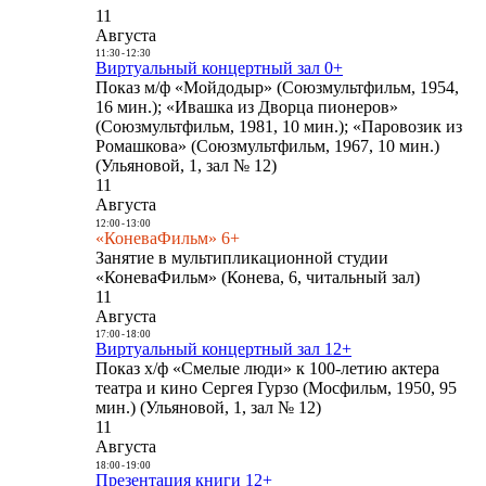
11
Августа
11:30
-
12:30
Виртуальный концертный зал 0+
Показ м/ф «Мойдодыр» (Союзмультфильм, 1954,
16 мин.); «Ивашка из Дворца пионеров»
(Союзмультфильм, 1981, 10 мин.); «Паровозик из
Ромашкова» (Союзмультфильм, 1967, 10 мин.)
(Ульяновой, 1, зал № 12)
11
Августа
12:00
-
13:00
«КоневаФильм» 6+
Занятие в мультипликационной студии
«КоневаФильм» (Конева, 6, читальный зал)
11
Августа
17:00
-
18:00
Виртуальный концертный зал 12+
Показ х/ф «Смелые люди» к 100-летию актера
театра и кино Сергея Гурзо (Мосфильм, 1950, 95
мин.) (Ульяновой, 1, зал № 12)
11
Августа
18:00
-
19:00
Презентация книги 12+