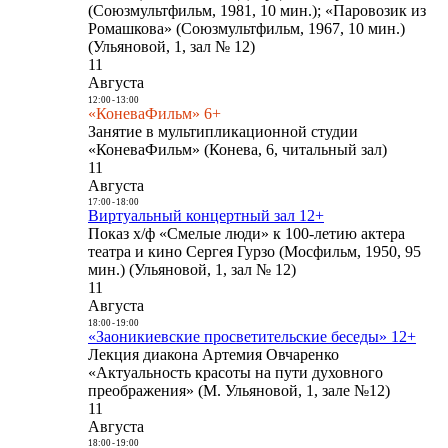
(Союзмультфильм, 1981, 10 мин.); «Паровозик из
Ромашкова» (Союзмультфильм, 1967, 10 мин.)
(Ульяновой, 1, зал № 12)
11
Августа
12:00
-
13:00
«КоневаФильм» 6+
Занятие в мультипликационной студии
«КоневаФильм» (Конева, 6, читальный зал)
11
Августа
17:00
-
18:00
Виртуальный концертный зал 12+
Показ х/ф «Смелые люди» к 100-летию актера
театра и кино Сергея Гурзо (Мосфильм, 1950, 95
мин.) (Ульяновой, 1, зал № 12)
11
Августа
18:00
-
19:00
«Заоникиевские просветительские беседы» 12+
Лекция диакона Артемия Овчаренко
«Актуальность красоты на пути духовного
преображения» (М. Ульяновой, 1, зале №12)
11
Августа
18:00
-
19:00