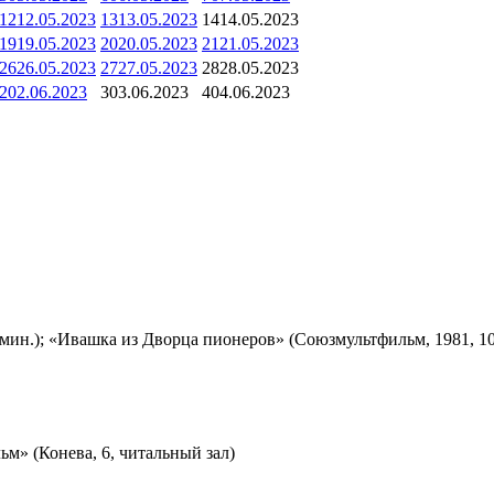
12
12.05.2023
13
13.05.2023
14
14.05.2023
19
19.05.2023
20
20.05.2023
21
21.05.2023
26
26.05.2023
27
27.05.2023
28
28.05.2023
2
02.06.2023
3
03.06.2023
4
04.06.2023
мин.); «Ивашка из Дворца пионеров» (Союзмультфильм, 1981, 10
м» (Конева, 6, читальный зал)