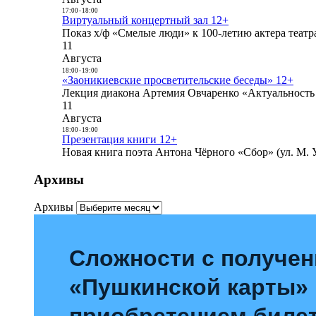
17:00
-
18:00
Виртуальный концертный зал 12+
Показ х/ф «Смелые люди» к 100-летию актера театра
11
Августа
18:00
-
19:00
«Заоникиевские просветительские беседы» 12+
Лекция диакона Артемия Овчаренко «Актуальность 
11
Августа
18:00
-
19:00
Презентация книги 12+
Новая книга поэта Антона Чёрного «Сбор» (ул. М. У
Архивы
Архивы
Сложности с получе
«Пушкинской карты»
приобретением билет