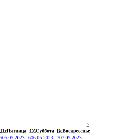
>
Пт
Пятница
Сб
Суббота
Вс
Воскресенье
5
05.05.2023
6
06.05.2023
7
07.05.2023