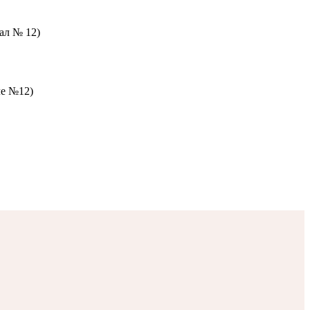
зал № 12)
ле №12)