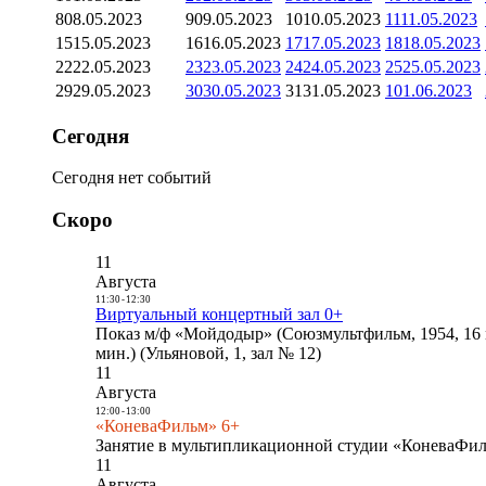
8
08.05.2023
9
09.05.2023
10
10.05.2023
11
11.05.2023
15
15.05.2023
16
16.05.2023
17
17.05.2023
18
18.05.2023
22
22.05.2023
23
23.05.2023
24
24.05.2023
25
25.05.2023
29
29.05.2023
30
30.05.2023
31
31.05.2023
1
01.06.2023
Сегодня
Сегодня нет событий
Скоро
11
Августа
11:30
-
12:30
Виртуальный концертный зал 0+
Показ м/ф «Мойдодыр» (Союзмультфильм, 1954, 16 
мин.) (Ульяновой, 1, зал № 12)
11
Августа
12:00
-
13:00
«КоневаФильм» 6+
Занятие в мультипликационной студии «КоневаФиль
11
Августа