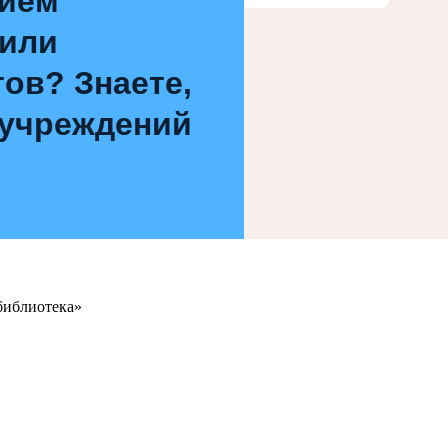
нием
 или
ов? Знаете,
 учреждений
библиотека»