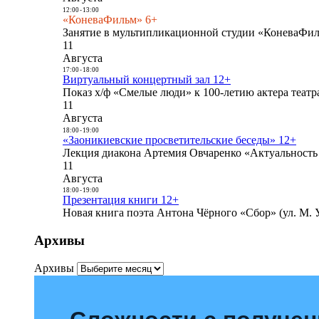
12:00
-
13:00
«КоневаФильм» 6+
Занятие в мультипликационной студии «КоневаФиль
11
Августа
17:00
-
18:00
Виртуальный концертный зал 12+
Показ х/ф «Смелые люди» к 100-летию актера театра
11
Августа
18:00
-
19:00
«Заоникиевские просветительские беседы» 12+
Лекция диакона Артемия Овчаренко «Актуальность 
11
Августа
18:00
-
19:00
Презентация книги 12+
Новая книга поэта Антона Чёрного «Сбор» (ул. М. У
Архивы
Архивы