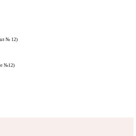
зал № 12)
ле №12)