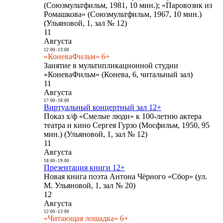
(Союзмультфильм, 1981, 10 мин.); «Паровозик из
Ромашкова» (Союзмультфильм, 1967, 10 мин.)
(Ульяновой, 1, зал № 12)
11
Августа
12:00
-
13:00
«КоневаФильм» 6+
Занятие в мультипликационной студии
«КоневаФильм» (Конева, 6, читальный зал)
11
Августа
17:00
-
18:00
Виртуальный концертный зал 12+
Показ х/ф «Смелые люди» к 100-летию актера
театра и кино Сергея Гурзо (Мосфильм, 1950, 95
мин.) (Ульяновой, 1, зал № 12)
11
Августа
18:00
-
19:00
Презентация книги 12+
Новая книга поэта Антона Чёрного «Сбор» (ул.
М. Ульяновой, 1, зал № 20)
12
Августа
12:00
-
13:00
«Читающая лошадка» 6+