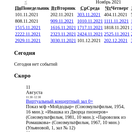
<
Ноябрь 2021
Пн
Понедельник
Вт
Вторник
Ср
Среда
Чт
Четверг
1
01.11.2021
2
02.11.2021
3
03.11.2021
4
04.11.2021
8
08.11.2021
9
09.11.2021
10
10.11.2021
11
11.11.2021
15
15.11.2021
16
16.11.2021
17
17.11.2021
18
18.11.2021
22
22.11.2021
23
23.11.2021
24
24.11.2021
25
25.11.2021
29
29.11.2021
30
30.11.2021
1
01.12.2021
2
02.12.2021
Сегодня
Сегодня нет событий
Скоро
11
Августа
11:30
-
12:30
Виртуальный концертный зал 0+
Показ м/ф «Мойдодыр» (Союзмультфильм, 1954,
16 мин.); «Ивашка из Дворца пионеров»
(Союзмультфильм, 1981, 10 мин.); «Паровозик из
Ромашкова» (Союзмультфильм, 1967, 10 мин.)
(Ульяновой, 1, зал № 12)