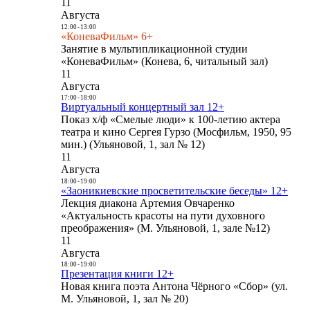
11
Августа
12:00
-
13:00
«КоневаФильм» 6+
Занятие в мультипликационной студии
«КоневаФильм» (Конева, 6, читальный зал)
11
Августа
17:00
-
18:00
Виртуальный концертный зал 12+
Показ х/ф «Смелые люди» к 100-летию актера
театра и кино Сергея Гурзо (Мосфильм, 1950, 95
мин.) (Ульяновой, 1, зал № 12)
11
Августа
18:00
-
19:00
«Заоникиевские просветительские беседы» 12+
Лекция диакона Артемия Овчаренко
«Актуальность красоты на пути духовного
преображения» (М. Ульяновой, 1, зале №12)
11
Августа
18:00
-
19:00
Презентация книги 12+
Новая книга поэта Антона Чёрного «Сбор» (ул.
М. Ульяновой, 1, зал № 20)