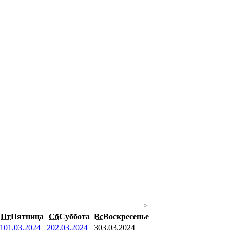
>
Пт
Пятница
Сб
Суббота
Вс
Воскресенье
1
01.03.2024
2
02.03.2024
3
03.03.2024