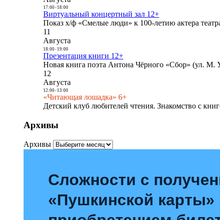
17:00
-
18:00
Виртуальный концертный зал 12+
Показ х/ф «Смелые люди» к 100-летию актера театра
11
Августа
18:00
-
19:00
Презентация книги 12+
Новая книга поэта Антона Чёрного «Сбор» (ул. М. У
12
Августа
12:00
-
13:00
«Читающая лошадка» 6+
Детский клуб любителей чтения. Знакомство с книг
Архивы
Архивы
Сложности с получе
«Пушкинской карты»
приобретением билет