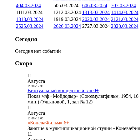
4
04.03.2024
5
05.03.2024
6
06.03.2024
7
07.03.2024
11
11.03.2024
12
12.03.2024
13
13.03.2024
14
14.03.2024
18
18.03.2024
19
19.03.2024
20
20.03.2024
21
21.03.2024
25
25.03.2024
26
26.03.2024
27
27.03.2024
28
28.03.2024
Сегодня
Сегодня нет событий
Скоро
11
Августа
11:30
-
12:30
Виртуальный концертный зал 0+
Показ м/ф «Мойдодыр» (Союзмультфильм, 1954, 16 
мин.) (Ульяновой, 1, зал № 12)
11
Августа
12:00
-
13:00
«КоневаФильм» 6+
Занятие в мультипликационной студии «КоневаФиль
11
Августа