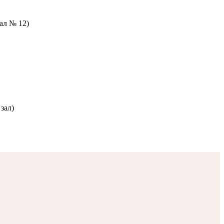
зал № 12)
зал)