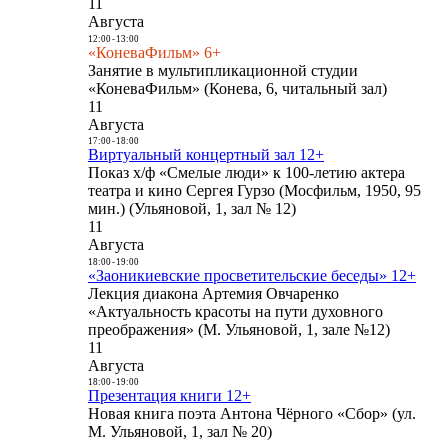
11
Августа
12:00
-
13:00
«КоневаФильм» 6+
Занятие в мультипликационной студии
«КоневаФильм» (Конева, 6, читальный зал)
11
Августа
17:00
-
18:00
Виртуальный концертный зал 12+
Показ х/ф «Смелые люди» к 100-летию актера
театра и кино Сергея Гурзо (Мосфильм, 1950, 95
мин.) (Ульяновой, 1, зал № 12)
11
Августа
18:00
-
19:00
«Заоникиевские просветительские беседы» 12+
Лекция диакона Артемия Овчаренко
«Актуальность красоты на пути духовного
преображения» (М. Ульяновой, 1, зале №12)
11
Августа
18:00
-
19:00
Презентация книги 12+
Новая книга поэта Антона Чёрного «Сбор» (ул.
М. Ульяновой, 1, зал № 20)