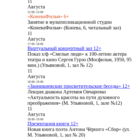
11
Августа
12:00
-
13:00
«КоневаФильм» 6+
Занятие в мультипликационной студии
«КоневаФильм» (Конева, 6, читальный зал)
11
Августа
17:00
-
18:00
Виртуальный концертный зал 12+
Показ х/ф «Смелые люди» к 100-летию актера
театра и кино Сергея Гурзо (Мосфильм, 1950, 95
мин.) (Ульяновой, 1, зал № 12)
11
Августа
18:00
-
19:00
«Заоникиевские просветительские беседы» 12+
Лекция диакона Артемия Овчаренко
«Актуальность красоты на пути духовного
преображения» (М. Ульяновой, 1, зале №12)
11
Августа
18:00
-
19:00
Презентация книги 12+
Новая книга поэта Антона Чёрного «Сбор» (ул.
М. Ульяновой, 1, зал № 20)