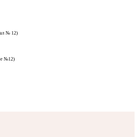
зал № 12)
ле №12)