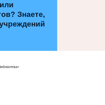
 или
ов? Знаете,
 учреждений
библиотека»