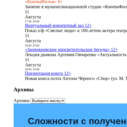
«КоневаФильм» 6+
Занятие в мультипликационной студии «КоневаФиль
11
Августа
17:00
-
18:00
Виртуальный концертный зал 12+
Показ х/ф «Смелые люди» к 100-летию актера театра
11
Августа
18:00
-
19:00
«Заоникиевские просветительские беседы» 12+
Лекция диакона Артемия Овчаренко «Актуальность 
11
Августа
18:00
-
19:00
Презентация книги 12+
Новая книга поэта Антона Чёрного «Сбор» (ул. М. У
Архивы
Архивы
Сложности с получе