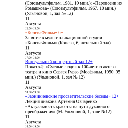
(Союзмультфильм, 1981, 10 мин.); «Паровозик из
Ромашкова» (Союзмультфильм, 1967, 10 мин.)
(Ульяновой, 1, зал № 12)
11
Августа
12:00
-
13:00
«КоневаФильм» 6+
Занятие в мультипликационной студии
«КоневаФильм» (Конева, 6, читальный зал)
11
Августа
17:00
-
18:00
Виртуальный концертный зал 12+
Показ х/ф «Смелые люди» к 100-летию актера
театра и кино Сергея Гурзо (Мосфильм, 1950, 95
мин.) (Ульяновой, 1, зал № 12)
11
Августа
18:00
-
19:00
«Заоникиевские просветительские беседы» 12+
Лекция диакона Артемия Овчаренко
«Актуальность красоты на пути духовного
преображения» (М. Ульяновой, 1, зале №12)
11
Августа
18:00
-
19:00