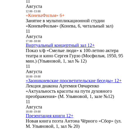
11
Августа
12:00
-
13:00
«КоневаФильм» 6+
Занятие в мультипликационной студии
«КоневаФильм» (Конева, 6, читальный зал)
11
Августа
17:00
-
18:00
Виртуальный концертный зал 12+
Показ х/ф «Смелые люди» к 100-летию актера
театра и кино Сергея Гурзо (Мосфильм, 1950, 95
мин.) (Ульяновой, 1, зал № 12)
11
Августа
18:00
-
19:00
«Заоникиевские просветительские беседы» 12+
Лекция диакона Артемия Овчаренко
«Актуальность красоты на пути духовного
преображения» (М. Ульяновой, 1, зале №12)
11
Августа
18:00
-
19:00
Презентация книги 12+
Новая книга поэта Антона Чёрного «Сбор» (ул.
М. Ульяновой, 1, зал № 20)