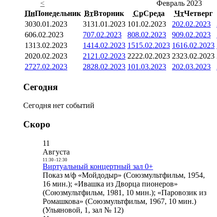
<
Февраль 2023
Пн
Понедельник
Вт
Вторник
Ср
Среда
Чт
Четверг
30
30.01.2023
31
31.01.2023
1
01.02.2023
2
02.02.2023
6
06.02.2023
7
07.02.2023
8
08.02.2023
9
09.02.2023
13
13.02.2023
14
14.02.2023
15
15.02.2023
16
16.02.2023
20
20.02.2023
21
21.02.2023
22
22.02.2023
23
23.02.2023
27
27.02.2023
28
28.02.2023
1
01.03.2023
2
02.03.2023
Сегодня
Сегодня нет событий
Скоро
11
Августа
11:30
-
12:30
Виртуальный концертный зал 0+
Показ м/ф «Мойдодыр» (Союзмультфильм, 1954,
16 мин.); «Ивашка из Дворца пионеров»
(Союзмультфильм, 1981, 10 мин.); «Паровозик из
Ромашкова» (Союзмультфильм, 1967, 10 мин.)
(Ульяновой, 1, зал № 12)