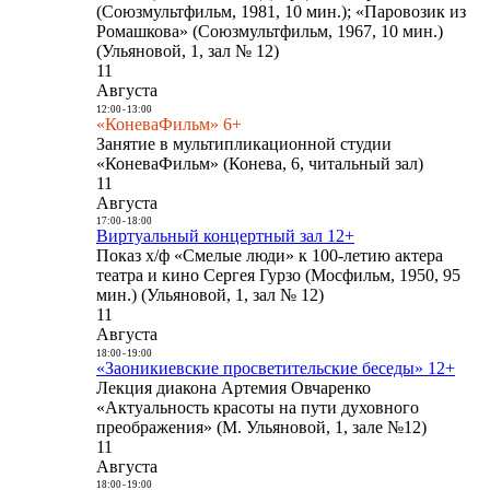
(Союзмультфильм, 1981, 10 мин.); «Паровозик из
Ромашкова» (Союзмультфильм, 1967, 10 мин.)
(Ульяновой, 1, зал № 12)
11
Августа
12:00
-
13:00
«КоневаФильм» 6+
Занятие в мультипликационной студии
«КоневаФильм» (Конева, 6, читальный зал)
11
Августа
17:00
-
18:00
Виртуальный концертный зал 12+
Показ х/ф «Смелые люди» к 100-летию актера
театра и кино Сергея Гурзо (Мосфильм, 1950, 95
мин.) (Ульяновой, 1, зал № 12)
11
Августа
18:00
-
19:00
«Заоникиевские просветительские беседы» 12+
Лекция диакона Артемия Овчаренко
«Актуальность красоты на пути духовного
преображения» (М. Ульяновой, 1, зале №12)
11
Августа
18:00
-
19:00