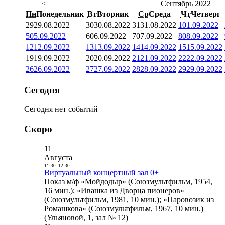
<
Сентябрь 2022
Пн
Понедельник
Вт
Вторник
Ср
Среда
Чт
Четверг
29
29.08.2022
30
30.08.2022
31
31.08.2022
1
01.09.2022
5
05.09.2022
6
06.09.2022
7
07.09.2022
8
08.09.2022
12
12.09.2022
13
13.09.2022
14
14.09.2022
15
15.09.2022
19
19.09.2022
20
20.09.2022
21
21.09.2022
22
22.09.2022
26
26.09.2022
27
27.09.2022
28
28.09.2022
29
29.09.2022
Сегодня
Сегодня нет событий
Скоро
11
Августа
11:30
-
12:30
Виртуальный концертный зал 0+
Показ м/ф «Мойдодыр» (Союзмультфильм, 1954,
16 мин.); «Ивашка из Дворца пионеров»
(Союзмультфильм, 1981, 10 мин.); «Паровозик из
Ромашкова» (Союзмультфильм, 1967, 10 мин.)
(Ульяновой, 1, зал № 12)