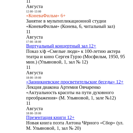
11
Августа
12:00
-
13:00
«КоневаФильм» 6+
Занятие в мультипликационной студии
«КоневаФильм» (Конева, 6, читальный зал)
11
Августа
17:00
-
18:00
Виртуальный концертный зал 12+
Показ х/ф «Смелые люди» к 100-летию актера
театра и кино Сергея Гурзо (Мосфильм, 1950, 95
мин.) (Ульяновой, 1, зал № 12)
11
Августа
18:00
-
19:00
«Заоникиевские просветительские беседы» 12+
Лекция диакона Артемия Овчаренко
«Актуальность красоты на пути духовного
преображения» (М. Ульяновой, 1, зале №12)
11
Августа
18:00
-
19:00
Презентация книги 12+
Новая книга поэта Антона Чёрного «Сбор» (ул.
М. Ульяновой, 1, зал № 20)