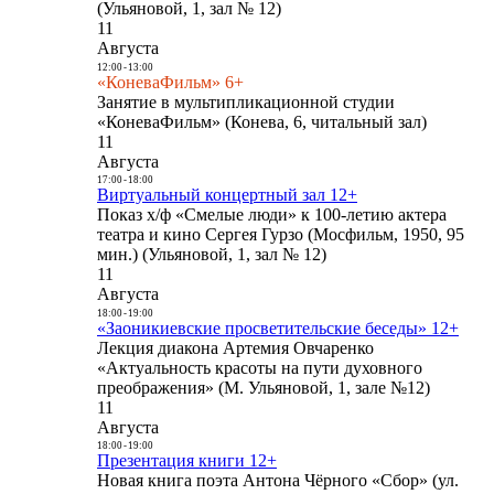
(Ульяновой, 1, зал № 12)
11
Августа
12:00
-
13:00
«КоневаФильм» 6+
Занятие в мультипликационной студии
«КоневаФильм» (Конева, 6, читальный зал)
11
Августа
17:00
-
18:00
Виртуальный концертный зал 12+
Показ х/ф «Смелые люди» к 100-летию актера
театра и кино Сергея Гурзо (Мосфильм, 1950, 95
мин.) (Ульяновой, 1, зал № 12)
11
Августа
18:00
-
19:00
«Заоникиевские просветительские беседы» 12+
Лекция диакона Артемия Овчаренко
«Актуальность красоты на пути духовного
преображения» (М. Ульяновой, 1, зале №12)
11
Августа
18:00
-
19:00
Презентация книги 12+
Новая книга поэта Антона Чёрного «Сбор» (ул.