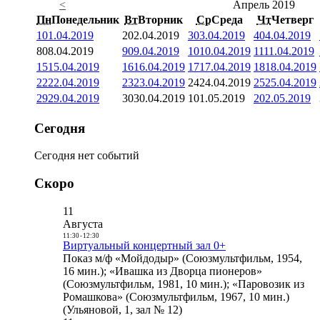
<
Апрель 2019
Пн
Понедельник
Вт
Вторник
Ср
Среда
Чт
Четверг
1
01.04.2019
2
02.04.2019
3
03.04.2019
4
04.04.2019
8
08.04.2019
9
09.04.2019
10
10.04.2019
11
11.04.2019
15
15.04.2019
16
16.04.2019
17
17.04.2019
18
18.04.2019
22
22.04.2019
23
23.04.2019
24
24.04.2019
25
25.04.2019
29
29.04.2019
30
30.04.2019
1
01.05.2019
2
02.05.2019
Сегодня
Сегодня нет событий
Скоро
11
Августа
11:30
-
12:30
Виртуальный концертный зал 0+
Показ м/ф «Мойдодыр» (Союзмультфильм, 1954,
16 мин.); «Ивашка из Дворца пионеров»
(Союзмультфильм, 1981, 10 мин.); «Паровозик из
Ромашкова» (Союзмультфильм, 1967, 10 мин.)
(Ульяновой, 1, зал № 12)