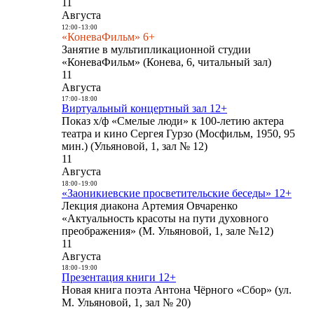
11
Августа
12:00
-
13:00
«КоневаФильм» 6+
Занятие в мультипликационной студии
«КоневаФильм» (Конева, 6, читальный зал)
11
Августа
17:00
-
18:00
Виртуальный концертный зал 12+
Показ х/ф «Смелые люди» к 100-летию актера
театра и кино Сергея Гурзо (Мосфильм, 1950, 95
мин.) (Ульяновой, 1, зал № 12)
11
Августа
18:00
-
19:00
«Заоникиевские просветительские беседы» 12+
Лекция диакона Артемия Овчаренко
«Актуальность красоты на пути духовного
преображения» (М. Ульяновой, 1, зале №12)
11
Августа
18:00
-
19:00
Презентация книги 12+
Новая книга поэта Антона Чёрного «Сбор» (ул.
М. Ульяновой, 1, зал № 20)