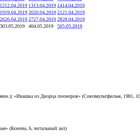
12
12.04.2019
13
13.04.2019
14
14.04.2019
19
19.04.2019
20
20.04.2019
21
21.04.2019
26
26.04.2019
27
27.04.2019
28
28.04.2019
3
03.05.2019
4
04.05.2019
5
05.05.2019
мин.); «Ивашка из Дворца пионеров» (Союзмультфильм, 1981, 10
м» (Конева, 6, читальный зал)