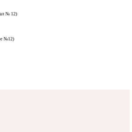
зал № 12)
ле №12)