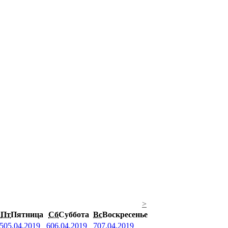
>
Пт
Пятница
Сб
Суббота
Вс
Воскресенье
5
05.04.2019
6
06.04.2019
7
07.04.2019