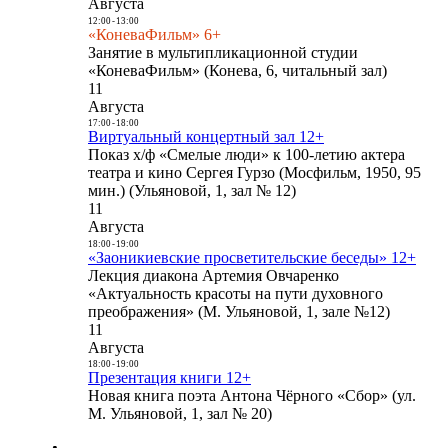
Августа
12:00
-
13:00
«КоневаФильм» 6+
Занятие в мультипликационной студии
«КоневаФильм» (Конева, 6, читальный зал)
11
Августа
17:00
-
18:00
Виртуальный концертный зал 12+
Показ х/ф «Смелые люди» к 100-летию актера
театра и кино Сергея Гурзо (Мосфильм, 1950, 95
мин.) (Ульяновой, 1, зал № 12)
11
Августа
18:00
-
19:00
«Заоникиевские просветительские беседы» 12+
Лекция диакона Артемия Овчаренко
«Актуальность красоты на пути духовного
преображения» (М. Ульяновой, 1, зале №12)
11
Августа
18:00
-
19:00
Презентация книги 12+
Новая книга поэта Антона Чёрного «Сбор» (ул.
М. Ульяновой, 1, зал № 20)