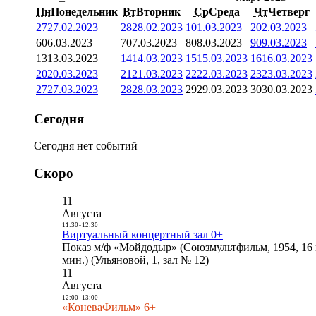
Пн
Понедельник
Вт
Вторник
Ср
Среда
Чт
Четверг
27
27.02.2023
28
28.02.2023
1
01.03.2023
2
02.03.2023
6
06.03.2023
7
07.03.2023
8
08.03.2023
9
09.03.2023
13
13.03.2023
14
14.03.2023
15
15.03.2023
16
16.03.2023
20
20.03.2023
21
21.03.2023
22
22.03.2023
23
23.03.2023
27
27.03.2023
28
28.03.2023
29
29.03.2023
30
30.03.2023
Сегодня
Сегодня нет событий
Скоро
11
Августа
11:30
-
12:30
Виртуальный концертный зал 0+
Показ м/ф «Мойдодыр» (Союзмультфильм, 1954, 16 
мин.) (Ульяновой, 1, зал № 12)
11
Августа
12:00
-
13:00
«КоневаФильм» 6+