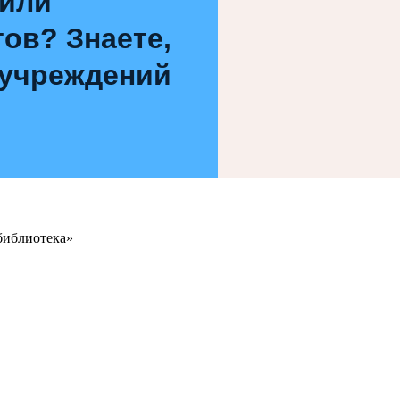
 или
ов? Знаете,
 учреждений
библиотека»