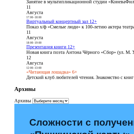
Занятие в мультипликационной студии «КоневаФиль
11
Августа
17:00
-
18:00
Виртуальный концертный зал 12+
Показ х/ф «Смелые люди» к 100-летию актера театра
11
Августа
18:00
-
19:00
Презентация книги 12+
Новая книга поэта Антона Чёрного «Сбор» (ул. М. У
12
Августа
12:00
-
13:00
«Читающая лошадка» 6+
Детский клуб любителей чтения. Знакомство с книг
Архивы
Архивы
Сложности с получе