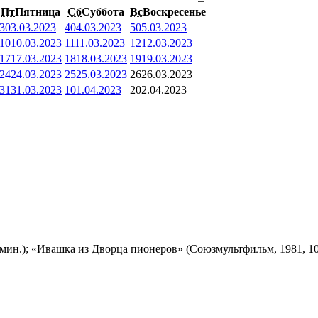
Пт
Пятница
Сб
Суббота
Вс
Воскресенье
3
03.03.2023
4
04.03.2023
5
05.03.2023
10
10.03.2023
11
11.03.2023
12
12.03.2023
17
17.03.2023
18
18.03.2023
19
19.03.2023
24
24.03.2023
25
25.03.2023
26
26.03.2023
31
31.03.2023
1
01.04.2023
2
02.04.2023
мин.); «Ивашка из Дворца пионеров» (Союзмультфильм, 1981, 10