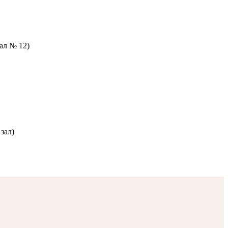
зал № 12)
зал)