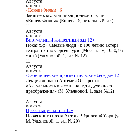
Августа
12:00
-
13:00
«КоневаФильм» 6+
Занятие в мультипликационной студии
«КоневаФильм» (Конева, 6, читальный зал)
11
Августа
17:00
-
18:00
Виртуальный концертный зал 12+
Показ х/ф «Смелые люди» к 100-летию актера
театра и кино Сергея Гурзо (Мосфильм, 1950, 95
мин.) (Ульяновой, 1, зал № 12)
11
Августа
18:00
-
19:00
«Заоникиевские просветительские беседы» 12+
Лекция диакона Артемия Овчаренко
«Актуальность красоты на пути духовного
преображения» (М. Ульяновой, 1, зале №12)
11
Августа
18:00
-
19:00
Презентация книги 12+
Новая книга поэта Антона Чёрного «Сбор» (ул.
М. Ульяновой, 1, зал № 20)