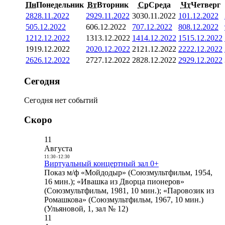
Пн
Понедельник
Вт
Вторник
Ср
Среда
Чт
Четверг
28
28.11.2022
29
29.11.2022
30
30.11.2022
1
01.12.2022
5
05.12.2022
6
06.12.2022
7
07.12.2022
8
08.12.2022
12
12.12.2022
13
13.12.2022
14
14.12.2022
15
15.12.2022
19
19.12.2022
20
20.12.2022
21
21.12.2022
22
22.12.2022
26
26.12.2022
27
27.12.2022
28
28.12.2022
29
29.12.2022
Сегодня
Сегодня нет событий
Скоро
11
Августа
11:30
-
12:30
Виртуальный концертный зал 0+
Показ м/ф «Мойдодыр» (Союзмультфильм, 1954,
16 мин.); «Ивашка из Дворца пионеров»
(Союзмультфильм, 1981, 10 мин.); «Паровозик из
Ромашкова» (Союзмультфильм, 1967, 10 мин.)
(Ульяновой, 1, зал № 12)
11