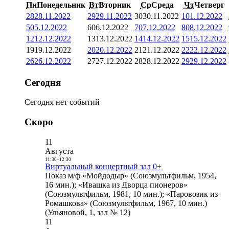
Пн
Понедельник
Вт
Вторник
Ср
Среда
Чт
Четверг
28
28.11.2022
29
29.11.2022
30
30.11.2022
1
01.12.2022
5
05.12.2022
6
06.12.2022
7
07.12.2022
8
08.12.2022
12
12.12.2022
13
13.12.2022
14
14.12.2022
15
15.12.2022
19
19.12.2022
20
20.12.2022
21
21.12.2022
22
22.12.2022
26
26.12.2022
27
27.12.2022
28
28.12.2022
29
29.12.2022
Сегодня
Сегодня нет событий
Скоро
11
Августа
11:30
-
12:30
Виртуальный концертный зал 0+
Показ м/ф «Мойдодыр» (Союзмультфильм, 1954,
16 мин.); «Ивашка из Дворца пионеров»
(Союзмультфильм, 1981, 10 мин.); «Паровозик из
Ромашкова» (Союзмультфильм, 1967, 10 мин.)
(Ульяновой, 1, зал № 12)
11