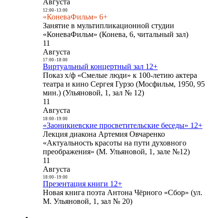
Августа
12:00
-
13:00
«КоневаФильм» 6+
Занятие в мультипликационной студии
«КоневаФильм» (Конева, 6, читальный зал)
11
Августа
17:00
-
18:00
Виртуальный концертный зал 12+
Показ х/ф «Смелые люди» к 100-летию актера
театра и кино Сергея Гурзо (Мосфильм, 1950, 95
мин.) (Ульяновой, 1, зал № 12)
11
Августа
18:00
-
19:00
«Заоникиевские просветительские беседы» 12+
Лекция диакона Артемия Овчаренко
«Актуальность красоты на пути духовного
преображения» (М. Ульяновой, 1, зале №12)
11
Августа
18:00
-
19:00
Презентация книги 12+
Новая книга поэта Антона Чёрного «Сбор» (ул.
М. Ульяновой, 1, зал № 20)