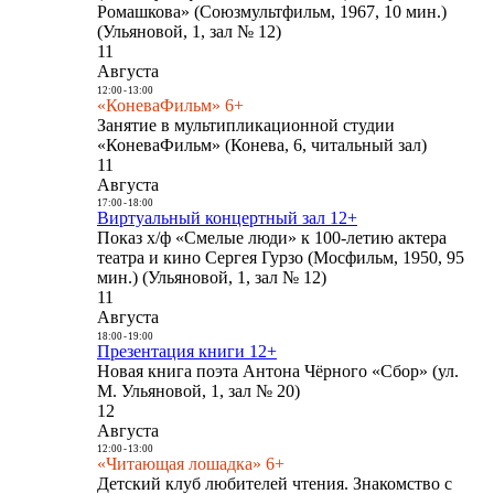
Ромашкова» (Союзмультфильм, 1967, 10 мин.)
(Ульяновой, 1, зал № 12)
11
Августа
12:00
-
13:00
«КоневаФильм» 6+
Занятие в мультипликационной студии
«КоневаФильм» (Конева, 6, читальный зал)
11
Августа
17:00
-
18:00
Виртуальный концертный зал 12+
Показ х/ф «Смелые люди» к 100-летию актера
театра и кино Сергея Гурзо (Мосфильм, 1950, 95
мин.) (Ульяновой, 1, зал № 12)
11
Августа
18:00
-
19:00
Презентация книги 12+
Новая книга поэта Антона Чёрного «Сбор» (ул.
М. Ульяновой, 1, зал № 20)
12
Августа
12:00
-
13:00
«Читающая лошадка» 6+
Детский клуб любителей чтения. Знакомство с