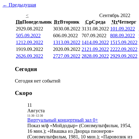
← Предыдущая
<
Сентябрь 2022
Пн
Понедельник
Вт
Вторник
Ср
Среда
Чт
Четверг
29
29.08.2022
30
30.08.2022
31
31.08.2022
1
01.09.2022
5
05.09.2022
6
06.09.2022
7
07.09.2022
8
08.09.2022
12
12.09.2022
13
13.09.2022
14
14.09.2022
15
15.09.2022
19
19.09.2022
20
20.09.2022
21
21.09.2022
22
22.09.2022
26
26.09.2022
27
27.09.2022
28
28.09.2022
29
29.09.2022
Сегодня
Сегодня нет событий
Скоро
11
Августа
11:30
-
12:30
Виртуальный концертный зал 0+
Показ м/ф «Мойдодыр» (Союзмультфильм, 1954,
16 мин.); «Ивашка из Дворца пионеров»
(Союзмультфильм, 1981, 10 мин.); «Паровозик из