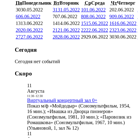
Пн
Понедельник
Вт
Вторник
Ср
Среда
Чт
Четверг
30
30.05.2022
31
31.05.2022
1
01.06.2022
2
02.06.2022
6
06.06.2022
7
07.06.2022
8
08.06.2022
9
09.06.2022
13
13.06.2022
14
14.06.2022
15
15.06.2022
16
16.06.2022
20
20.06.2022
21
21.06.2022
22
22.06.2022
23
23.06.2022
27
27.06.2022
28
28.06.2022
29
29.06.2022
30
30.06.2022
Сегодня
Сегодня нет событий
Скоро
11
Августа
11:30
-
12:30
Виртуальный концертный зал 0+
Показ м/ф «Мойдодыр» (Союзмультфильм, 1954,
16 мин.); «Ивашка из Дворца пионеров»
(Союзмультфильм, 1981, 10 мин.); «Паровозик из
Ромашкова» (Союзмультфильм, 1967, 10 мин.)
(Ульяновой, 1, зал № 12)
11