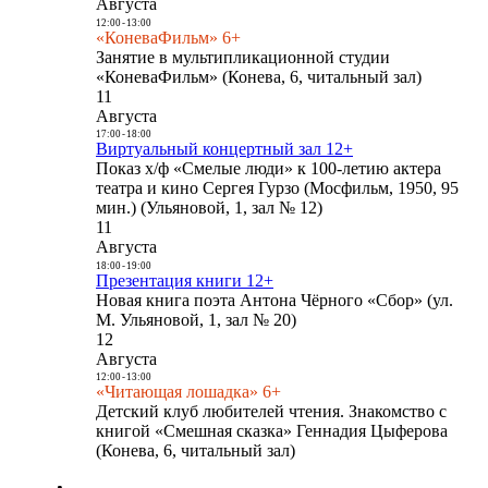
Августа
12:00
-
13:00
«КоневаФильм» 6+
Занятие в мультипликационной студии
«КоневаФильм» (Конева, 6, читальный зал)
11
Августа
17:00
-
18:00
Виртуальный концертный зал 12+
Показ х/ф «Смелые люди» к 100-летию актера
театра и кино Сергея Гурзо (Мосфильм, 1950, 95
мин.) (Ульяновой, 1, зал № 12)
11
Августа
18:00
-
19:00
Презентация книги 12+
Новая книга поэта Антона Чёрного «Сбор» (ул.
М. Ульяновой, 1, зал № 20)
12
Августа
12:00
-
13:00
«Читающая лошадка» 6+
Детский клуб любителей чтения. Знакомство с
книгой «Смешная сказка» Геннадия Цыферова
(Конева, 6, читальный зал)