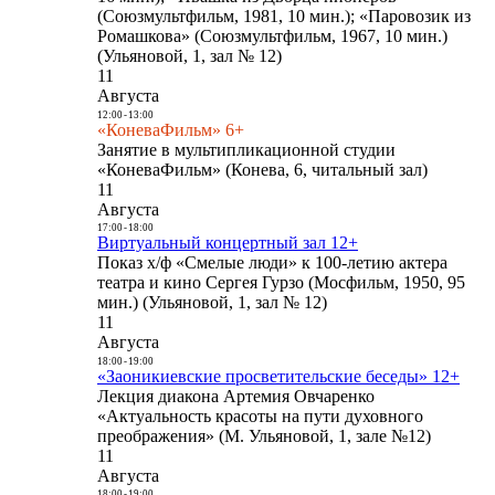
(Союзмультфильм, 1981, 10 мин.); «Паровозик из
Ромашкова» (Союзмультфильм, 1967, 10 мин.)
(Ульяновой, 1, зал № 12)
11
Августа
12:00
-
13:00
«КоневаФильм» 6+
Занятие в мультипликационной студии
«КоневаФильм» (Конева, 6, читальный зал)
11
Августа
17:00
-
18:00
Виртуальный концертный зал 12+
Показ х/ф «Смелые люди» к 100-летию актера
театра и кино Сергея Гурзо (Мосфильм, 1950, 95
мин.) (Ульяновой, 1, зал № 12)
11
Августа
18:00
-
19:00
«Заоникиевские просветительские беседы» 12+
Лекция диакона Артемия Овчаренко
«Актуальность красоты на пути духовного
преображения» (М. Ульяновой, 1, зале №12)
11
Августа
18:00
-
19:00