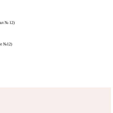
зал № 12)
ле №12)