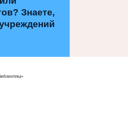
 или
ов? Знаете,
 учреждений
библиотека»