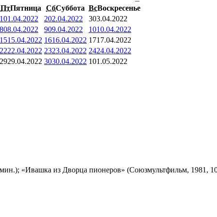
Пт
Пятница
Сб
Суббота
Вс
Воскресенье
1
01.04.2022
2
02.04.2022
3
03.04.2022
8
08.04.2022
9
09.04.2022
10
10.04.2022
15
15.04.2022
16
16.04.2022
17
17.04.2022
22
22.04.2022
23
23.04.2022
24
24.04.2022
29
29.04.2022
30
30.04.2022
1
01.05.2022
мин.); «Ивашка из Дворца пионеров» (Союзмультфильм, 1981, 10