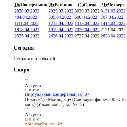
Пн
Понедельник
Вт
Вторник
Ср
Среда
Чт
Четверг
28
28.03.2022
29
29.03.2022
30
30.03.2022
31
31.03.2022
4
04.04.2022
5
05.04.2022
6
06.04.2022
7
07.04.2022
11
11.04.2022
12
12.04.2022
13
13.04.2022
14
14.04.2022
18
18.04.2022
19
19.04.2022
20
20.04.2022
21
21.04.2022
25
25.04.2022
26
26.04.2022
27
27.04.2022
28
28.04.2022
Сегодня
Сегодня нет событий
Скоро
11
Августа
11:30
-
12:30
Виртуальный концертный зал 0+
Показ м/ф «Мойдодыр» (Союзмультфильм, 1954, 16 
мин.) (Ульяновой, 1, зал № 12)
11
Августа
12:00
-
13:00
«КоневаФильм» 6+