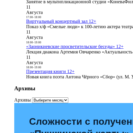
Занятие в мультипликационной студии «КоневаФиль
11
Августа
17:00
-
18:00
Виртуальный концертный зал 12+
Показ х/ф «Смелые люди» к 100-летию актера театра
11
Августа
18:00
-
19:00
«Заоникиевские просветительские беседы» 12+
Лекция диакона Артемия Овчаренко «Актуальность 
11
Августа
18:00
-
19:00
Презентация книги 12+
Новая книга поэта Антона Чёрного «Сбор» (ул. М. У
Архивы
Архивы
Сложности с получе