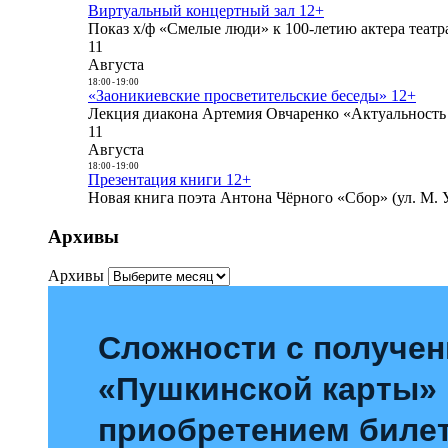
Виртуальный концертный зал 12+
Показ х/ф «Смелые люди» к 100-летию актера театра
11
Августа
18:00
-
19:00
«Заоникиевские просветительские беседы» 12+
Лекция диакона Артемия Овчаренко «Актуальность 
11
Августа
18:00
-
19:00
Презентация книги 12+
Новая книга поэта Антона Чёрного «Сбор» (ул. М. У
Архивы
Архивы
Сложности с получе
«Пушкинской карты»
приобретением билет