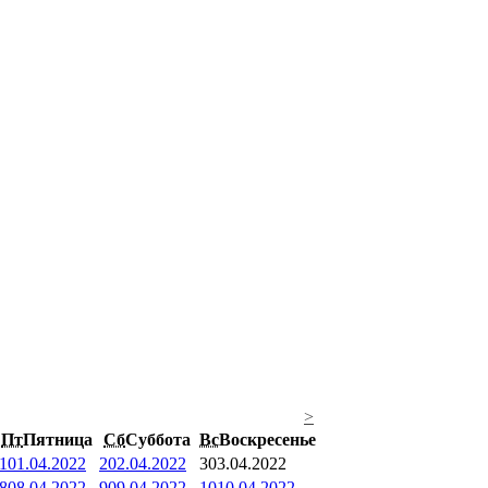
>
Пт
Пятница
Сб
Суббота
Вс
Воскресенье
1
01.04.2022
2
02.04.2022
3
03.04.2022
8
08.04.2022
9
09.04.2022
10
10.04.2022