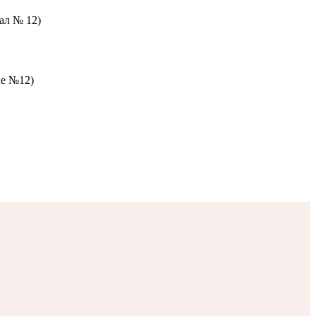
зал № 12)
ле №12)