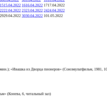
15
15.04.2022
16
16.04.2022
17
17.04.2022
22
22.04.2022
23
23.04.2022
24
24.04.2022
29
29.04.2022
30
30.04.2022
1
01.05.2022
мин.); «Ивашка из Дворца пионеров» (Союзмультфильм, 1981, 10
м» (Конева, 6, читальный зал)