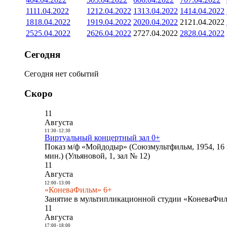
11
11.04.2022
12
12.04.2022
13
13.04.2022
14
14.04.2022
18
18.04.2022
19
19.04.2022
20
20.04.2022
21
21.04.2022
25
25.04.2022
26
26.04.2022
27
27.04.2022
28
28.04.2022
Сегодня
Сегодня нет событий
Скоро
11
Августа
11:30
-
12:30
Виртуальный концертный зал 0+
Показ м/ф «Мойдодыр» (Союзмультфильм, 1954, 16 
мин.) (Ульяновой, 1, зал № 12)
11
Августа
12:00
-
13:00
«КоневаФильм» 6+
Занятие в мультипликационной студии «КоневаФиль
11
Августа
17:00
-
18:00