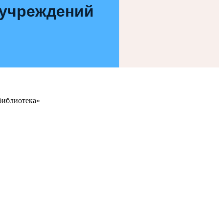
 учреждений
библиотека»