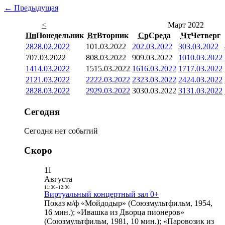
← Предыдущая
<
Март 2022
Пн
Понедельник
Вт
Вторник
Ср
Среда
Чт
Четверг
28
28.02.2022
1
01.03.2022
2
02.03.2022
3
03.03.2022
7
07.03.2022
8
08.03.2022
9
09.03.2022
10
10.03.2022
14
14.03.2022
15
15.03.2022
16
16.03.2022
17
17.03.2022
21
21.03.2022
22
22.03.2022
23
23.03.2022
24
24.03.2022
28
28.03.2022
29
29.03.2022
30
30.03.2022
31
31.03.2022
Сегодня
Сегодня нет событий
Скоро
11
Августа
11:30
-
12:30
Виртуальный концертный зал 0+
Показ м/ф «Мойдодыр» (Союзмультфильм, 1954,
16 мин.); «Ивашка из Дворца пионеров»
(Союзмультфильм, 1981, 10 мин.); «Паровозик из