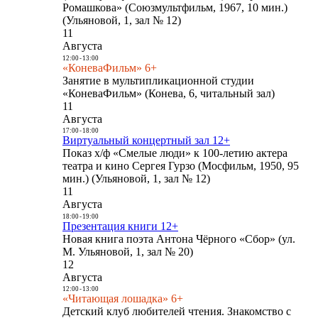
Ромашкова» (Союзмультфильм, 1967, 10 мин.)
(Ульяновой, 1, зал № 12)
11
Августа
12:00
-
13:00
«КоневаФильм» 6+
Занятие в мультипликационной студии
«КоневаФильм» (Конева, 6, читальный зал)
11
Августа
17:00
-
18:00
Виртуальный концертный зал 12+
Показ х/ф «Смелые люди» к 100-летию актера
театра и кино Сергея Гурзо (Мосфильм, 1950, 95
мин.) (Ульяновой, 1, зал № 12)
11
Августа
18:00
-
19:00
Презентация книги 12+
Новая книга поэта Антона Чёрного «Сбор» (ул.
М. Ульяновой, 1, зал № 20)
12
Августа
12:00
-
13:00
«Читающая лошадка» 6+
Детский клуб любителей чтения. Знакомство с