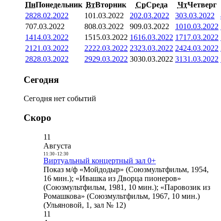
Пн
Понедельник
Вт
Вторник
Ср
Среда
Чт
Четверг
28
28.02.2022
1
01.03.2022
2
02.03.2022
3
03.03.2022
7
07.03.2022
8
08.03.2022
9
09.03.2022
10
10.03.2022
14
14.03.2022
15
15.03.2022
16
16.03.2022
17
17.03.2022
21
21.03.2022
22
22.03.2022
23
23.03.2022
24
24.03.2022
28
28.03.2022
29
29.03.2022
30
30.03.2022
31
31.03.2022
Сегодня
Сегодня нет событий
Скоро
11
Августа
11:30
-
12:30
Виртуальный концертный зал 0+
Показ м/ф «Мойдодыр» (Союзмультфильм, 1954,
16 мин.); «Ивашка из Дворца пионеров»
(Союзмультфильм, 1981, 10 мин.); «Паровозик из
Ромашкова» (Союзмультфильм, 1967, 10 мин.)
(Ульяновой, 1, зал № 12)
11