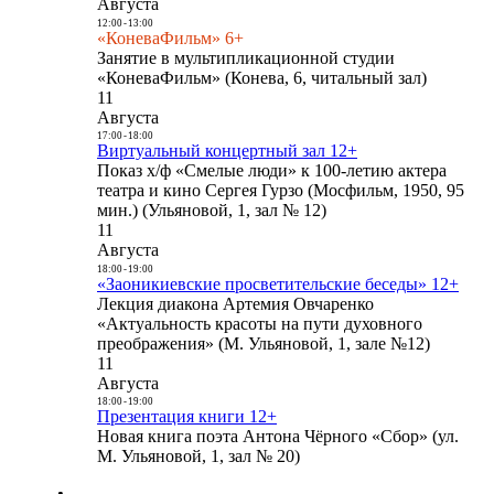
Августа
12:00
-
13:00
«КоневаФильм» 6+
Занятие в мультипликационной студии
«КоневаФильм» (Конева, 6, читальный зал)
11
Августа
17:00
-
18:00
Виртуальный концертный зал 12+
Показ х/ф «Смелые люди» к 100-летию актера
театра и кино Сергея Гурзо (Мосфильм, 1950, 95
мин.) (Ульяновой, 1, зал № 12)
11
Августа
18:00
-
19:00
«Заоникиевские просветительские беседы» 12+
Лекция диакона Артемия Овчаренко
«Актуальность красоты на пути духовного
преображения» (М. Ульяновой, 1, зале №12)
11
Августа
18:00
-
19:00
Презентация книги 12+
Новая книга поэта Антона Чёрного «Сбор» (ул.
М. Ульяновой, 1, зал № 20)