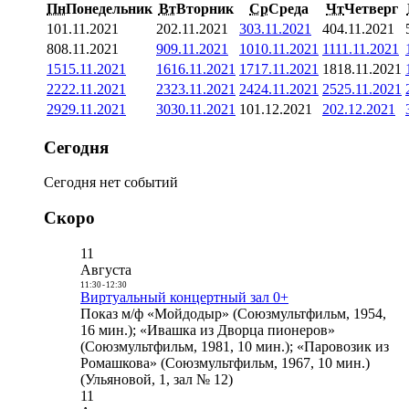
Пн
Понедельник
Вт
Вторник
Ср
Среда
Чт
Четверг
1
01.11.2021
2
02.11.2021
3
03.11.2021
4
04.11.2021
8
08.11.2021
9
09.11.2021
10
10.11.2021
11
11.11.2021
15
15.11.2021
16
16.11.2021
17
17.11.2021
18
18.11.2021
22
22.11.2021
23
23.11.2021
24
24.11.2021
25
25.11.2021
29
29.11.2021
30
30.11.2021
1
01.12.2021
2
02.12.2021
Сегодня
Сегодня нет событий
Скоро
11
Августа
11:30
-
12:30
Виртуальный концертный зал 0+
Показ м/ф «Мойдодыр» (Союзмультфильм, 1954,
16 мин.); «Ивашка из Дворца пионеров»
(Союзмультфильм, 1981, 10 мин.); «Паровозик из
Ромашкова» (Союзмультфильм, 1967, 10 мин.)
(Ульяновой, 1, зал № 12)
11