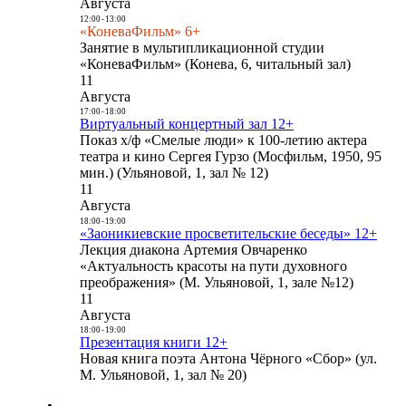
Августа
12:00
-
13:00
«КоневаФильм» 6+
Занятие в мультипликационной студии
«КоневаФильм» (Конева, 6, читальный зал)
11
Августа
17:00
-
18:00
Виртуальный концертный зал 12+
Показ х/ф «Смелые люди» к 100-летию актера
театра и кино Сергея Гурзо (Мосфильм, 1950, 95
мин.) (Ульяновой, 1, зал № 12)
11
Августа
18:00
-
19:00
«Заоникиевские просветительские беседы» 12+
Лекция диакона Артемия Овчаренко
«Актуальность красоты на пути духовного
преображения» (М. Ульяновой, 1, зале №12)
11
Августа
18:00
-
19:00
Презентация книги 12+
Новая книга поэта Антона Чёрного «Сбор» (ул.
М. Ульяновой, 1, зал № 20)