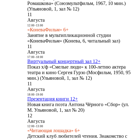
Ромашкова» (Союзмультфильм, 1967, 10 мин.)
(Ульяновой, 1, зал № 12)
11
Августа
12:00
-
13:00
«КоневаФильм» 6+
Занятие в мультипликационной студии
«КоневаФильм» (Конева, 6, читальный зал)
11
Августа
17:00
-
18:00
Виртуальный концертный зал 12+
Показ х/ф «Смелые люди» к 100-летию актера
театра и кино Сергея Гурзо (Мосфильм, 1950, 95
мин.) (Ульяновой, 1, зал № 12)
11
Августа
18:00
-
19:00
Презентация книги 12+
Новая книга поэта Антона Чёрного «Сбор» (ул.
М. Ульяновой, 1, зал № 20)
12
Августа
12:00
-
13:00
«Читающая лошадка» 6+
Детский клуб любителей чтения. Знакомство с