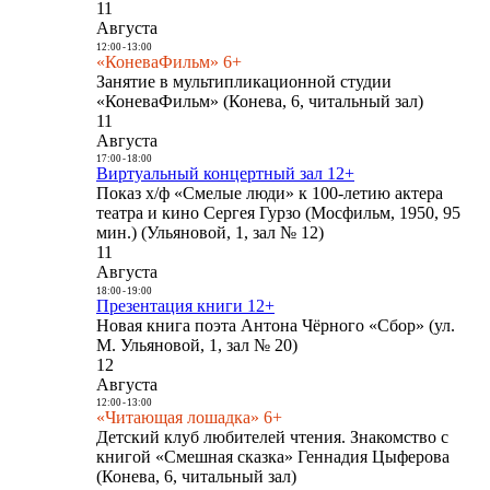
11
Августа
12:00
-
13:00
«КоневаФильм» 6+
Занятие в мультипликационной студии
«КоневаФильм» (Конева, 6, читальный зал)
11
Августа
17:00
-
18:00
Виртуальный концертный зал 12+
Показ х/ф «Смелые люди» к 100-летию актера
театра и кино Сергея Гурзо (Мосфильм, 1950, 95
мин.) (Ульяновой, 1, зал № 12)
11
Августа
18:00
-
19:00
Презентация книги 12+
Новая книга поэта Антона Чёрного «Сбор» (ул.
М. Ульяновой, 1, зал № 20)
12
Августа
12:00
-
13:00
«Читающая лошадка» 6+
Детский клуб любителей чтения. Знакомство с
книгой «Смешная сказка» Геннадия Цыферова
(Конева, 6, читальный зал)