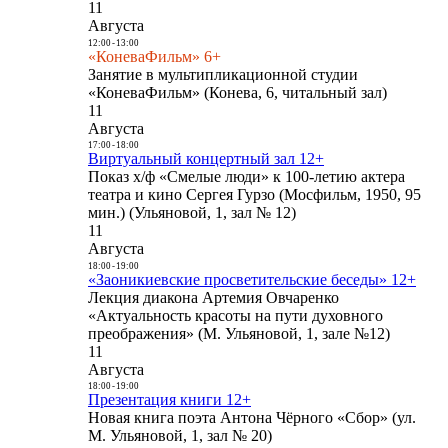
11
Августа
12:00
-
13:00
«КоневаФильм» 6+
Занятие в мультипликационной студии
«КоневаФильм» (Конева, 6, читальный зал)
11
Августа
17:00
-
18:00
Виртуальный концертный зал 12+
Показ х/ф «Смелые люди» к 100-летию актера
театра и кино Сергея Гурзо (Мосфильм, 1950, 95
мин.) (Ульяновой, 1, зал № 12)
11
Августа
18:00
-
19:00
«Заоникиевские просветительские беседы» 12+
Лекция диакона Артемия Овчаренко
«Актуальность красоты на пути духовного
преображения» (М. Ульяновой, 1, зале №12)
11
Августа
18:00
-
19:00
Презентация книги 12+
Новая книга поэта Антона Чёрного «Сбор» (ул.
М. Ульяновой, 1, зал № 20)