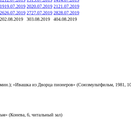
19
19.07.2019
20
20.07.2019
21
21.07.2019
26
26.07.2019
27
27.07.2019
28
28.07.2019
2
02.08.2019
3
03.08.2019
4
04.08.2019
мин.); «Ивашка из Дворца пионеров» (Союзмультфильм, 1981, 10
м» (Конева, 6, читальный зал)