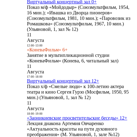
Виртуальный концертный зал 0+
Показ м/ф «Мойдодыр» (Союзмультфильм, 1954,
16 мин.); «Ивашка из Дворца пионеров»
(Союзмультфильм, 1981, 10 мин.); «Паровозик из
Ромашкова» (Союзмультфильм, 1967, 10 мин.)
(Ульяновой, 1, зал № 12)
11
Августа
12:00
-
13:00
«КоневаФильм» 6+
Занятие в мультипликационной студии
«КоневаФильм» (Конева, 6, читальный зал)
11
Августа
17:00
-
18:00
Виртуальный концертный зал 12+
Показ х/ф «Смелые люди» к 100-летию актера
театра и кино Сергея Гурзо (Мосфильм, 1950, 95
мин.) (Ульяновой, 1, зал № 12)
11
Августа
18:00
-
19:00
«Заоникиевские просветительские беседы» 12+
Лекция диакона Артемия Овчаренко
«Актуальность красоты на пути духовного
преображения» (М. Ульяновой, 1, зале №12)