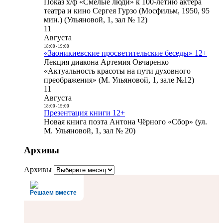
Показ х/ф «Смелые люди» к 100-летию актера
театра и кино Сергея Гурзо (Мосфильм, 1950, 95
мин.) (Ульяновой, 1, зал № 12)
11
Августа
18:00
-
19:00
«Заоникиевские просветительские беседы» 12+
Лекция диакона Артемия Овчаренко
«Актуальность красоты на пути духовного
преображения» (М. Ульяновой, 1, зале №12)
11
Августа
18:00
-
19:00
Презентация книги 12+
Новая книга поэта Антона Чёрного «Сбор» (ул.
М. Ульяновой, 1, зал № 20)
Архивы
Архивы
Решаем вместе