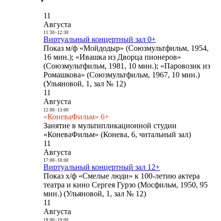
11
Августа
11:30
-
12:30
Виртуальный концертный зал 0+
Показ м/ф «Мойдодыр» (Союзмультфильм, 1954,
16 мин.); «Ивашка из Дворца пионеров»
(Союзмультфильм, 1981, 10 мин.); «Паровозик из
Ромашкова» (Союзмультфильм, 1967, 10 мин.)
(Ульяновой, 1, зал № 12)
11
Августа
12:00
-
13:00
«КоневаФильм» 6+
Занятие в мультипликационной студии
«КоневаФильм» (Конева, 6, читальный зал)
11
Августа
17:00
-
18:00
Виртуальный концертный зал 12+
Показ х/ф «Смелые люди» к 100-летию актера
театра и кино Сергея Гурзо (Мосфильм, 1950, 95
мин.) (Ульяновой, 1, зал № 12)
11
Августа
18:00
-
19:00