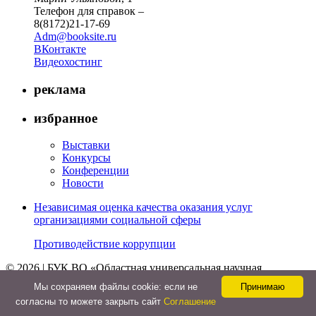
Телефон для справок –
8(8172)21-17-69
Adm@booksite.ru
ВКонтакте
Видеохостинг
реклама
избранное
Выставки
Конкурсы
Конференции
Новости
Независимая оценка качества оказания услуг
организациями социальной сферы
Противодействие коррупции
© 2026 | БУК ВО «Областная универсальная научная
библиотека»
Мы cохраняем файлы cookie: если не
Принимаю
↑
согласны то можете закрыть сайт
Соглашение