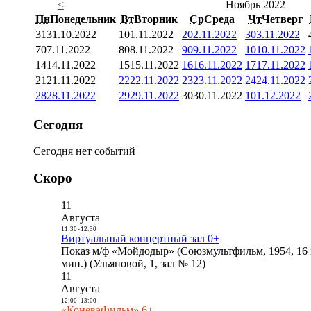
<
Ноябрь 2022
Пн
Понедельник
Вт
Вторник
Ср
Среда
Чт
Четверг
31
31.10.2022
1
01.11.2022
2
02.11.2022
3
03.11.2022
7
07.11.2022
8
08.11.2022
9
09.11.2022
10
10.11.2022
14
14.11.2022
15
15.11.2022
16
16.11.2022
17
17.11.2022
21
21.11.2022
22
22.11.2022
23
23.11.2022
24
24.11.2022
28
28.11.2022
29
29.11.2022
30
30.11.2022
1
01.12.2022
Сегодня
Сегодня нет событий
Скоро
11
Августа
11:30
-
12:30
Виртуальный концертный зал 0+
Показ м/ф «Мойдодыр» (Союзмультфильм, 1954, 16 
мин.) (Ульяновой, 1, зал № 12)
11
Августа
12:00
-
13:00
«КоневаФильм» 6+