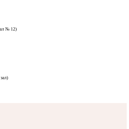
зал № 12)
зал)