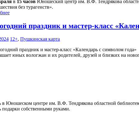
враля
в
15 часов
Юношеский центр им. В.Ф. Тендрякова областн
шествия без турагенств».
бнее
огодний праздник и мастер-класс «Кален
2024
12+
,
Пушкинская карта
ашает юных вологжан и их родителей, друзей и близких на новог
ь в Юношеском центре им. В.Ф. Тендрякова областной библиот
ть подарки собственными руками.