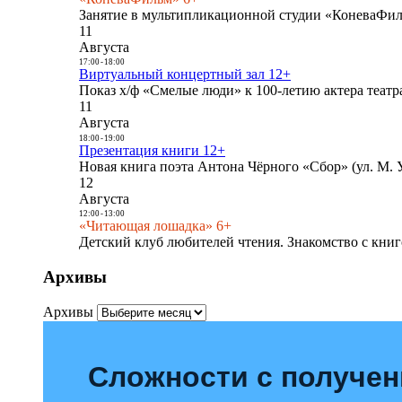
Занятие в мультипликационной студии «КоневаФиль
11
Августа
17:00
-
18:00
Виртуальный концертный зал 12+
Показ х/ф «Смелые люди» к 100-летию актера театра
11
Августа
18:00
-
19:00
Презентация книги 12+
Новая книга поэта Антона Чёрного «Сбор» (ул. М. У
12
Августа
12:00
-
13:00
«Читающая лошадка» 6+
Детский клуб любителей чтения. Знакомство с книг
Архивы
Архивы
Сложности с получе