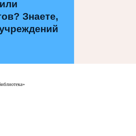
 или
ов? Знаете,
 учреждений
библиотека»