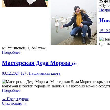
25 фе
«Путе
Подро
Нов
15.12.
пригл
М. Ульяновой, 1, 3-й этаж.
Подробнее
Мастерская Деда Мороза
12+
03.12.2024
12+
,
Пушкинская карта
Мастерская Деда Мороза открылас
вологжан и гостей города на занятия, на которых можно созда
Подробнее
← Предыдущая
Следующая →