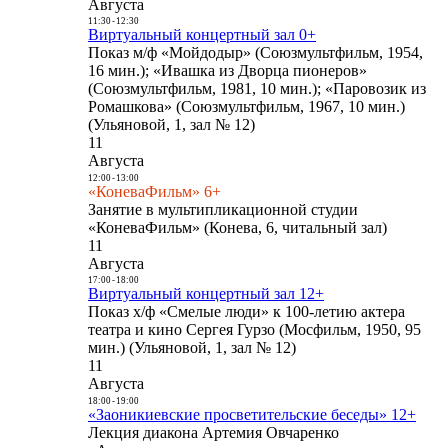
Августа
11:30
-
12:30
Виртуальный концертный зал 0+
Показ м/ф «Мойдодыр» (Союзмультфильм, 1954,
16 мин.); «Ивашка из Дворца пионеров»
(Союзмультфильм, 1981, 10 мин.); «Паровозик из
Ромашкова» (Союзмультфильм, 1967, 10 мин.)
(Ульяновой, 1, зал № 12)
11
Августа
12:00
-
13:00
«КоневаФильм» 6+
Занятие в мультипликационной студии
«КоневаФильм» (Конева, 6, читальный зал)
11
Августа
17:00
-
18:00
Виртуальный концертный зал 12+
Показ х/ф «Смелые люди» к 100-летию актера
театра и кино Сергея Гурзо (Мосфильм, 1950, 95
мин.) (Ульяновой, 1, зал № 12)
11
Августа
18:00
-
19:00
«Заоникиевские просветительские беседы» 12+
Лекция диакона Артемия Овчаренко